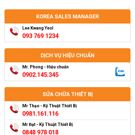
KOREA SALES MANAGER
Lee Kwang Yeol
093 769 1234
DỊCH VỤ HIỆU CHUẨN
Mr. Phong - Hiệu chuẩn
0902.145.345
SỬA CHỮA THIẾT BỊ
Mr Thạo - Kỹ Thuật Thiết Bị
0981.161.116
Mr Đạt - Kỹ Thuật Thiết Bị
0848 978 018