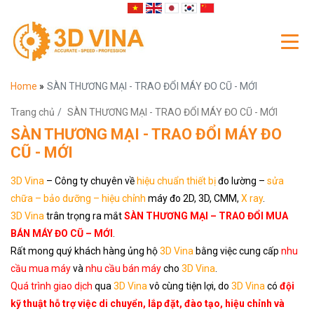
Home
»
SÀN THƯƠNG MẠI - TRAO ĐỔI MÁY ĐO CŨ - MỚI
Trang chủ
SÀN THƯƠNG MẠI - TRAO ĐỔI MÁY ĐO CŨ - MỚI
SÀN THƯƠNG MẠI - TRAO ĐỔI MÁY ĐO
CŨ - MỚI
3D Vina
– Công ty chuyên về
hiệu chuẩn thiết bị
đo lường –
sửa
chữa – bảo dưỡng – hiệu chỉnh
máy đo 2D, 3D, CMM,
X ray
.
3D Vina
trân trọng ra mắt
SÀN THƯƠNG MẠI – TRAO ĐỔI MUA
BÁN MÁY ĐO CŨ – MỚI
.
Rất mong quý khách hàng ủng hộ
3D Vina
bằng việc cung cấp
nhu
cầu mua máy
và
nhu cầu bán máy
cho
3D Vina
.
Quá trình giao dịch
qua
3D Vina
vô cùng tiện lợi, do
3D Vina
có
đội
kỹ thuật hỗ trợ việc di chuyển, lắp đặt, đào tạo, hiệu chỉnh và