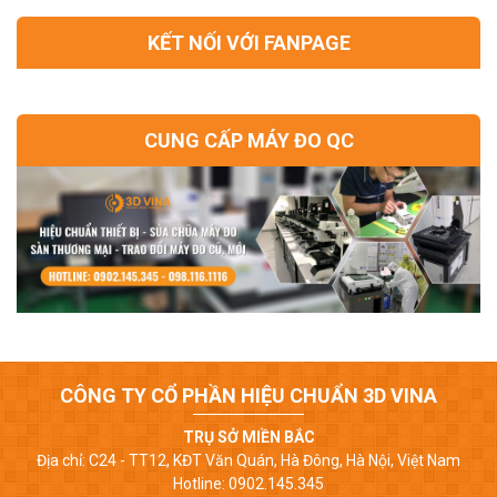
KẾT NỐI VỚI FANPAGE
CUNG CẤP MÁY ĐO QC
CÔNG TY CỔ PHẦN HIỆU CHUẨN 3D VINA
TRỤ SỞ MIỀN BẮC
Địa chỉ: C24 - TT12, KĐT Văn Quán, Hà Đông, Hà Nội, Việt Nam
Hotline: 0902.145.345