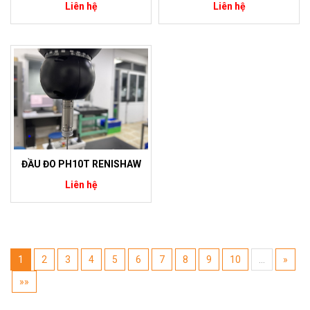
Liên hệ
Liên hệ
ĐẦU ĐO PH10T RENISHAW
Liên hệ
1
2
3
4
5
6
7
8
9
10
…
»
»»