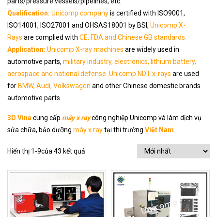
parts/pressure vessels/pipelines, etc.
Qualification:
Unicomp company
is certified with ISO9001,
ISO14001, ISO27001 and OHSAS18001 by BSI,
Unicomp X-
Rays
are complied with
CE, FDA and Chinese GB standards.
Application:
Unicomp X-ray machines
are widely used in
automotive parts,
military industry, electronics, lithium battery,
aerospace and national defense. Unicomp NDT x-rays
are used
for
BMW, Audi, Volkswagen
and other Chinese domestic brands
automotive parts.
3D Vina
cung cấp
máy x ray
công nghiệp Unicomp và làm dịch vụ
sửa chữa, bảo dưỡng
máy x ray
tại thi trường
Việt Nam
Hiển thị 1-9của 43 kết quả