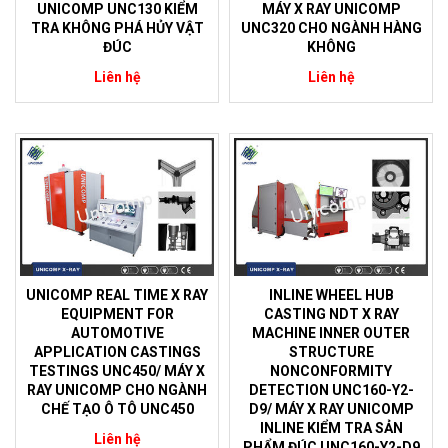
UNICOMP UNC130 KIỂM
MÁY X RAY UNICOMP
TRA KHÔNG PHÁ HỦY VẬT
UNC320 CHO NGÀNH HÀNG
ĐÚC
KHÔNG
Liên hệ
Liên hệ
UNICOMP REAL TIME X RAY
INLINE WHEEL HUB
EQUIPMENT FOR
CASTING NDT X RAY
AUTOMOTIVE
MACHINE INNER OUTER
APPLICATION CASTINGS
STRUCTURE
TESTINGS UNC450/ MÁY X
NONCONFORMITY
RAY UNICOMP CHO NGÀNH
DETECTION UNC160-Y2-
CHẾ TẠO Ô TÔ UNC450
D9/ MÁY X RAY UNICOMP
INLINE KIỂM TRA SẢN
Liên hệ
PHẨM ĐÚC UNC160-Y2-D9