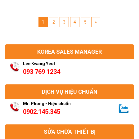
1
2
3
4
5
»
KOREA SALES MANAGER
Lee Kwang Yeol
093 769 1234
DỊCH VỤ HIỆU CHUẨN
Mr. Phong - Hiệu chuẩn
0902.145.345
SỬA CHỮA THIẾT BỊ