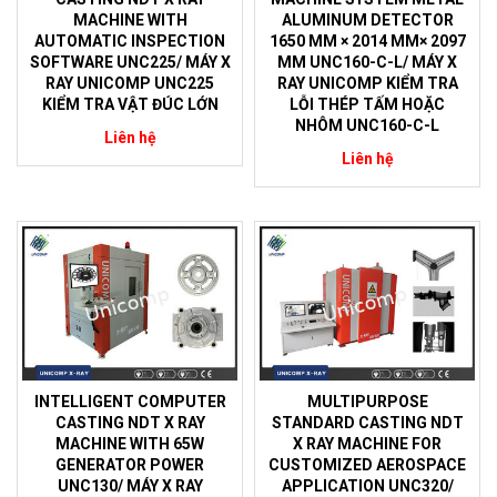
MACHINE WITH
ALUMINUM DETECTOR
AUTOMATIC INSPECTION
1650 MM × 2014 MM× 2097
SOFTWARE UNC225/ MÁY X
MM UNC160-C-L/ MÁY X
RAY UNICOMP UNC225
RAY UNICOMP KIỂM TRA
KIỂM TRA VẬT ĐÚC LỚN
LỖI THÉP TẤM HOẶC
NHÔM UNC160-C-L
Liên hệ
Liên hệ
INTELLIGENT COMPUTER
MULTIPURPOSE
CASTING NDT X RAY
STANDARD CASTING NDT
MACHINE WITH 65W
X RAY MACHINE FOR
GENERATOR POWER
CUSTOMIZED AEROSPACE
UNC130/ MÁY X RAY
APPLICATION UNC320/