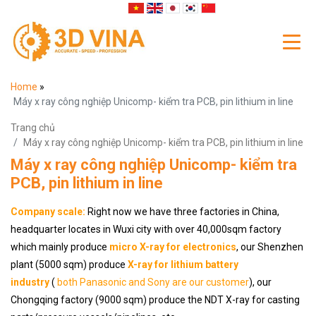
Home
»
Máy x ray công nghiệp Unicomp- kiểm tra PCB, pin lithium in line
Trang chủ
Máy x ray công nghiệp Unicomp- kiểm tra PCB, pin lithium in line
Máy x ray công nghiệp Unicomp- kiểm tra
PCB, pin lithium in line
Company scale:
Right now we have three factories in China,
headquarter locates in Wuxi city with over 40,000sqm factory
which mainly produce
micro X-ray for electronics
, our Shenzhen
plant (5000 sqm) produce
X-ray for lithium battery
industry
(
both Panasonic and Sony are our customer
), our
Chongqing factory (9000 sqm) produce the NDT X-ray for casting