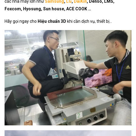
các nhà máy lớn như
Samsung
,
LG
,
DaiKin
, Denso, LMS,
Foxcom, Hyosung, Sun house, ACE COOK …
Hãy gọi ngay cho
Hiệu chuẩn 3D
khi cần dịch vụ, thiết bị…