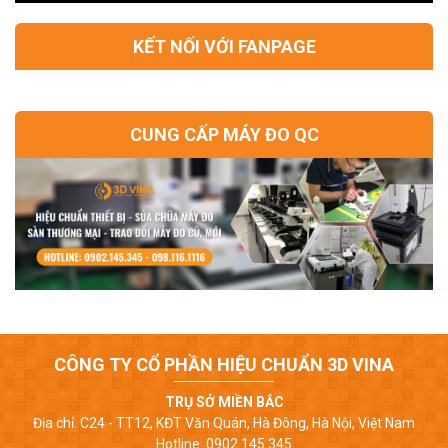
KẾT NỐI VỚI FANPAGE
CUNG CẤP MÁY ĐO QC
CÔNG TY CỔ PHẦN HIỆU CHUẨN 3D VINA
TRỤ SỞ MIỀN BẮC
Địa chỉ: C24 - TT12, KĐT Văn Quán, Hà Đông, Hà Nội, Việt Nam
Hotline: 0902.145.345