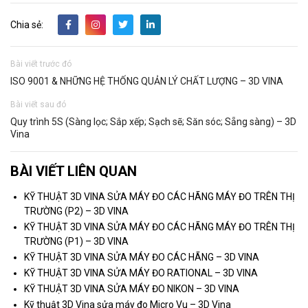
Chia sẻ:
Bài viết trước đó
ISO 9001 & NHỮNG HỆ THỐNG QUẢN LÝ CHẤT LƯỢNG – 3D VINA
Bài viết sau đó
Quy trình 5S (Sàng lọc; Sắp xếp; Sạch sẽ; Săn sóc; Sẵng sàng) – 3D
Vina
BÀI VIẾT LIÊN QUAN
KỸ THUẬT 3D VINA SỬA MÁY ĐO CÁC HÃNG MÁY ĐO TRÊN THỊ
TRƯỜNG (P2) – 3D VINA
KỸ THUẬT 3D VINA SỬA MÁY ĐO CÁC HÃNG MÁY ĐO TRÊN THỊ
TRƯỜNG (P1) – 3D VINA
KỸ THUẬT 3D VINA SỬA MÁY ĐO CÁC HÃNG – 3D VINA
KỸ THUẬT 3D VINA SỬA MÁY ĐO RATIONAL – 3D VINA
KỸ THUẬT 3D VINA SỬA MÁY ĐO NIKON – 3D VINA
Kỹ thuật 3D Vina sửa máy đo Micro Vu – 3D Vina