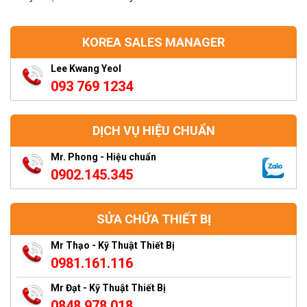
KOREA SALES MANAGER
Lee Kwang Yeol
093 769 1234
DỊCH VỤ HIỆU CHUẨN
Mr. Phong - Hiệu chuẩn
0902.145.345
SỬA CHỮA THIẾT BỊ
Mr Thạo - Kỹ Thuật Thiết Bị
0981.161.116
Mr Đạt - Kỹ Thuật Thiết Bị
0848 978 018