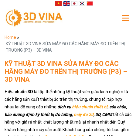
Home
»
KỸ THUẬT 3D VINA SỬA MÁY ĐO CÁC HÃNG MÁY ĐO TRÊN THỊ
TRƯỜNG (P3) – 3D VINA
KỸ THUẬT 3D VINA SỬA MÁY ĐO CÁC
HÃNG MÁY ĐO TRÊN THỊ TRƯỜNG (P3) –
3D VINA
Hiệu chuẩn 3D
là tập thể những kỹ thuật viên giàu kinh nghiệm từ
các hãng sản xuất thiết bị đo trên thị trường, chúng tôi tập hợp
nhau lại để cung cấp những
dịch vụ
hiệu chuẩn thiết bị
, sửa chữa,
bảo dưỡng định kỳ thiết bị đo lường,
máy đo 2d
, 3D, CMM
tất cả các
hãng với giá rẻ nhất, chất lượng nhất mà lại nhanh nhất đến Quý
khách hàng nhà máy sản xuất.Khách hàng của chúng tôi bao gồm