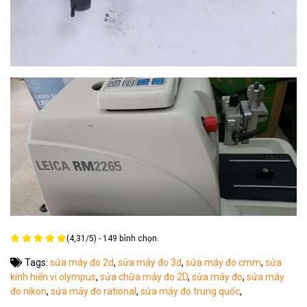
(
4,31
/
5
) -
149
bình chọn.
Tags:
sửa máy đo 2d
,
sửa máy đo 3d
,
sửa máy đo cmm
,
sửa
kính hiển vi olympus
,
sửa chữa máy đo 2D
,
sửa máy đo
,
sửa máy
đo nikon
,
sửa máy đo rational
,
sửa máy đo trung quốc
,