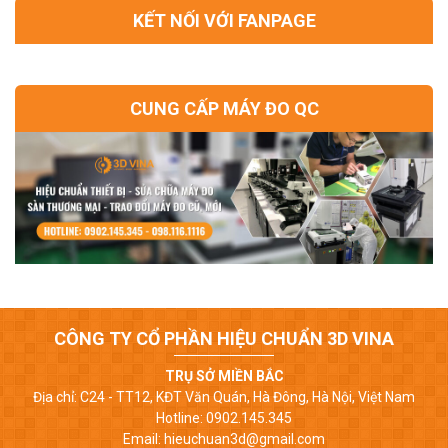
KẾT NỐI VỚI FANPAGE
CUNG CẤP MÁY ĐO QC
CÔNG TY CỔ PHẦN HIỆU CHUẨN 3D VINA
TRỤ SỞ MIỀN BẮC
Địa chỉ: C24 - TT12, KĐT Văn Quán, Hà Đông, Hà Nội, Việt Nam
Hotline: 0902.145.345
Email: hieuchuan3d@gmail.com