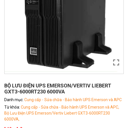
BỘ LƯU ĐIỆN UPS EMERSON/VERTIV LIEBERT
GXT3-6000RT230 6000VA
Danh mục:
Cung cấp - Sửa chữa - Bảo hành UPS Emerson và APC
Từ khóa:
Cung cấp - Sửa chữa - Bảo hành UPS Emerson và APC,
Bộ Lưu Điện UPS Emerson/Vertiv Liebert GXT3-6000RT230
6000VA,