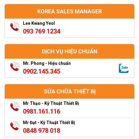
KOREA SALES MANAGER
Lee Kwang Yeol
093 769 1234
DỊCH VỤ HIỆU CHUẨN
Mr. Phong - Hiệu chuẩn
0902.145.345
SỬA CHỮA THIẾT BỊ
Mr Thạo - Kỹ Thuật Thiết Bị
0981.161.116
Mr Đạt - Kỹ Thuật Thiết Bị
0848 978 018