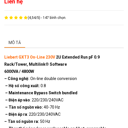
Liên hệ
(
4,54
/
5
) -
147
bình chọn.
MÔ TẢ
Liebert GXT3 On-Line 230V
2U Extended Run pF 0.9
Rack/Tower, Multilink® Software
6000VA / 4800W
– Công nghệ:
On-line double conversion
– Hệ số công xuất:
0.8
– Maintenance Bypass Switch bundled
– Điện áp vào
: 220/230/240VAC
– Tần số nguồn vào:
40-70 Hz
– Điện áp ra
: 220/230/240VAC
– Tần số nguồn ra:
50 Hz