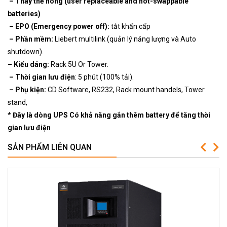
– Thay thế nóng (user replaceable and hot-swappable
batteries)
– EPO (Emergency power off):
tắt khẩn cấp
– Phần mềm:
Liebert multilink (quản lý năng lượng và Auto
shutdown).
– Kiểu dáng:
Rack 5U Or Tower.
– Thời gian lưu điện
: 5 phút (100% tải).
– Phụ kiện:
CD Software, RS232, Rack mount handels, Tower
stand,
* Đây là dòng UPS Có khả năng gắn thêm battery để tăng thời
gian lưu điện
SẢN PHẨM LIÊN QUAN