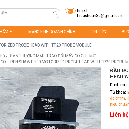
Email:
hieuchuan3d@gmail.com
PHẨM
MẢNG KINH DOANH CHÍNH
TIN TỨC
BLO
TORIZED PROBE HEAD WITH TP20 PROBE MODULE
chủ
SÀN THƯƠNG MẠI - TRAO ĐỔI MÁY ĐO CŨ - MỚI
 ĐO – RENISHAW PH20 MOTORIZED PROBE HEAD WITH TP20 PROBE 
ĐẦU ĐO
HEAD W
Danh mục
Từ khóa:
m
đo cmm,
H
hiệu chuẩn
Liên hệ