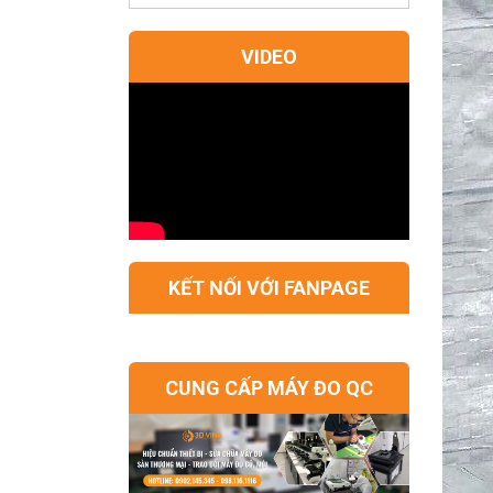
VIDEO
KẾT NỐI VỚI FANPAGE
CUNG CẤP MÁY ĐO QC