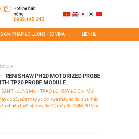
Hotline bán
hàng
0902.145.345
G GIẢI PHÁP ĐO LƯỜNG - 3D VINA
LIÊN HỆ
MODULE
 – RENISHAW PH20 MOTORIZED PROBE
ITH TP20 PROBE MODULE
:
SÀN THƯƠNG MẠI - TRAO ĐỔI MÁY ĐO CŨ - MỚI
áy đo 2D,
sửa máy đo 2d,
sửa máy đo 3d,
sửa máy
iệu chuẩn thiết bị,
máy đo 3D,
máy đo CMM,
3D Vina,
,