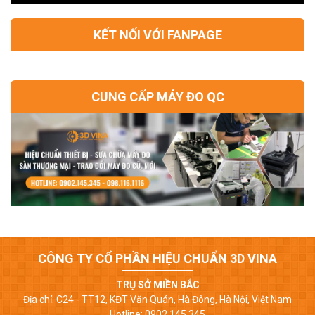
KẾT NỐI VỚI FANPAGE
CUNG CẤP MÁY ĐO QC
CÔNG TY CỔ PHẦN HIỆU CHUẨN 3D VINA
TRỤ SỞ MIỀN BẮC
Địa chỉ: C24 - TT12, KĐT Văn Quán, Hà Đông, Hà Nội, Việt Nam
Hotline: 0902.145.345