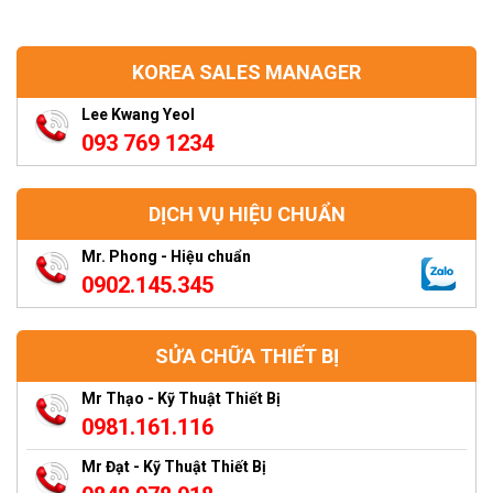
KOREA SALES MANAGER
Lee Kwang Yeol
093 769 1234
DỊCH VỤ HIỆU CHUẨN
Mr. Phong - Hiệu chuẩn
0902.145.345
SỬA CHỮA THIẾT BỊ
Mr Thạo - Kỹ Thuật Thiết Bị
0981.161.116
Mr Đạt - Kỹ Thuật Thiết Bị