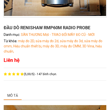
ĐẦU DÒ RENISHAW RMP60M RADIO PROBE
Danh mục:
SÀN THƯƠNG MẠI - TRAO ĐỔI MÁY ĐO CŨ - MỚI
Từ khóa:
máy đo 2D,
sửa máy đo 2d,
sửa máy đo 3d,
sửa máy đo
cmm,
Hiệu chuẩn thiết bị,
máy đo 3D,
máy đo CMM,
3D Vina,
hiệu
chuẩn,
Liên hệ
(
5,00
/
5
) -
147
bình chọn.
MÔ TẢ