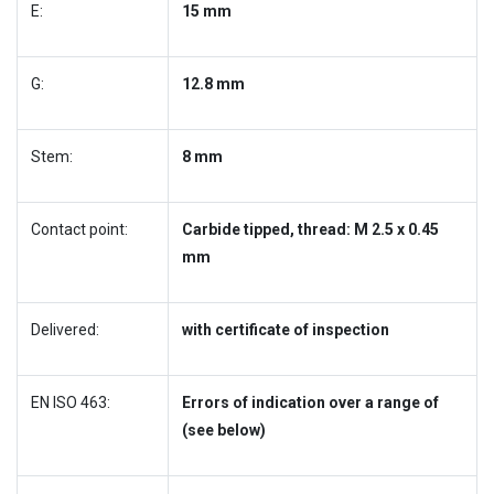
E:
15 mm
G:
12.8 mm
Stem:
8 mm
Contact point:
Carbide tipped, thread: M 2.5 x 0.45
mm
Delivered:
with certificate of inspection
EN ISO 463:
Errors of indication over a range of
(see below)