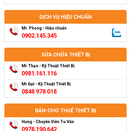
DỊCH VỤ HIỆU CHUẨN
Mr. Phong - Hiệu chuẩn
0902.145.345
SỬA CHỮA THIẾT BỊ
Mr Thạo - Kỹ Thuật Thiết Bị
0981.161.116
Mr Đạt - Kỹ Thuật Thiết Bị
0848 978 018
BÁN-CHO THUÊ THIẾT BỊ
Hưng - Chuyên Viên Tư Vấn
0978.190.642