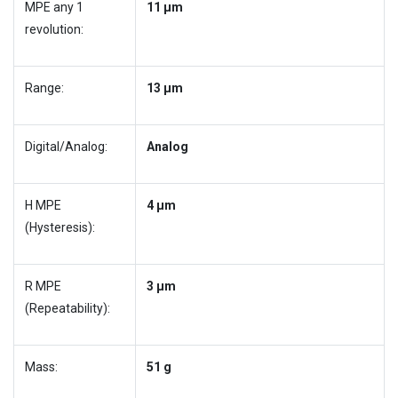
MPE any 1
11 µm
revolution:
Range:
13 µm
Digital/Analog:
Analog
H MPE
4 µm
(Hysteresis):
R MPE
3 µm
(Repeatability):
Mass:
51 g