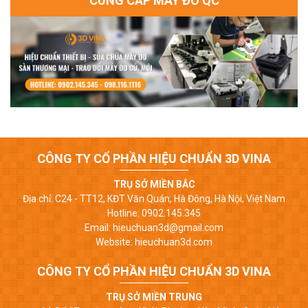
CUNG CẤP MÁY ĐO QC
CÔNG TY CỔ PHẦN HIỆU CHUẨN 3D VINA
TRỤ SỞ MIỀN BẮC
Địa chỉ: C24 - TT12, KĐT Văn Quán, Hà Đông, Hà Nội, Việt Nam
Hotline: 0902.145.345
Email: hieuchuan3d@gmail.com
Website: hieuchuan3d.com
CÔNG TY CỔ PHẦN HIỆU CHUẨN 3D VINA
TRỤ SỞ MIỀN TRUNG