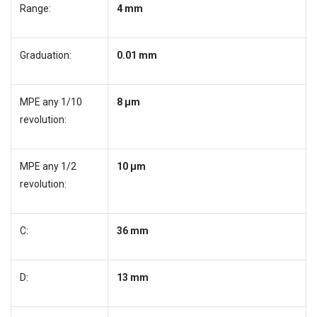
Range:
4 mm
Graduation:
0.01 mm
MPE any 1/10
8 µm
revolution:
MPE any 1/2
10 µm
revolution:
C:
36 mm
D:
13 mm