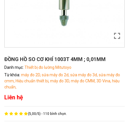
ĐỒNG HỒ SO CƠ KHÍ 1003T 4MM ; 0,01MM
Danh mục:
Thiết bị đo lường Mitutoyo
Từ khóa:
máy đo 2D,
sửa máy đo 2d,
sửa máy đo 3d,
sửa máy đo
cmm,
Hiệu chuẩn thiết bị,
máy đo 3D,
máy đo CMM,
3D Vina,
hiệu
chuẩn,
Liên hệ
(
5,00
/
5
) -
110
bình chọn.