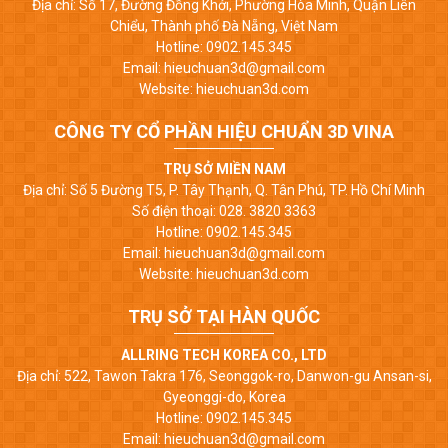
Địa chỉ: Số 17, Đường Đồng Khởi, Phường Hòa Minh, Quận Liên
Chiểu, Thành phố Đà Nẵng, Việt Nam
Hotline: 0902.145.345
Email: hieuchuan3d@gmail.com
Website: hieuchuan3d.com
CÔNG TY CỔ PHẦN HIỆU CHUẨN 3D VINA
TRỤ SỞ MIỀN NAM
Địa chỉ: Số 5 Đường T5, P. Tây Thạnh, Q. Tân Phú, TP. Hồ Chí Minh
Số điện thoại: 028. 3820 3363
Hotline: 0902.145.345
Email: hieuchuan3d@gmail.com
Website: hieuchuan3d.com
TRỤ SỞ TẠI HÀN QUỐC
ALLRING TECH KOREA CO., LTD
Địa chỉ: 522, Tawon Takra 176, Seonggok-ro, Danwon-gu Ansan-si,
Gyeonggi-do, Korea
Hotline: 0902.145.345
Email: hieuchuan3d@gmail.com