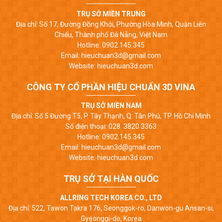
TRỤ SỞ MIỀN TRUNG
Địa chỉ: Số 17, Đường Đồng Khởi, Phường Hòa Minh, Quận Liên
Chiểu, Thành phố Đà Nẵng, Việt Nam
Hotline: 0902.145.345
Email: hieuchuan3d@gmail.com
Website: hieuchuan3d.com
CÔNG TY CỔ PHẦN HIỆU CHUẨN 3D VINA
TRỤ SỞ MIỀN NAM
Địa chỉ: Số 5 Đường T5, P. Tây Thạnh, Q. Tân Phú, TP. Hồ Chí Minh
Số điện thoại: 028. 3820 3363
Hotline: 0902.145.345
Email: hieuchuan3d@gmail.com
Website: hieuchuan3d.com
TRỤ SỞ TẠI HÀN QUỐC
ALLRING TECH KOREA CO., LTD
Địa chỉ: 522, Tawon Takra 176, Seonggok-ro, Danwon-gu Ansan-si,
Gyeonggi-do, Korea