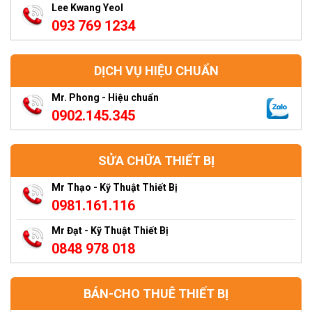
Lee Kwang Yeol
093 769 1234
DỊCH VỤ HIỆU CHUẨN
Mr. Phong - Hiệu chuẩn
0902.145.345
SỬA CHỮA THIẾT BỊ
Mr Thạo - Kỹ Thuật Thiết Bị
0981.161.116
Mr Đạt - Kỹ Thuật Thiết Bị
0848 978 018
BÁN-CHO THUÊ THIẾT BỊ