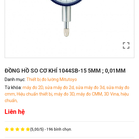
ĐỒNG HỒ SO CƠ KHÍ 1044SB-15 5MM ; 0,01MM
Danh mục:
Thiết bị đo lường Mitutoyo
Từ khóa:
máy đo 2D,
sửa máy đo 2d,
sửa máy đo 3d,
sửa máy đo
cmm,
Hiệu chuẩn thiết bị,
máy đo 3D,
máy đo CMM,
3D Vina,
hiệu
chuẩn,
Liên hệ
(
5,00
/
5
) -
196
bình chọn.