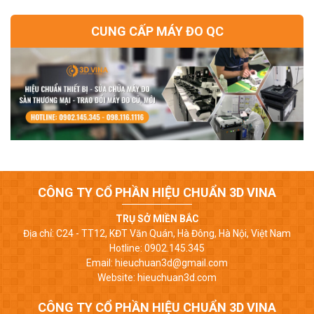
CUNG CẤP MÁY ĐO QC
CÔNG TY CỔ PHẦN HIỆU CHUẨN 3D VINA
TRỤ SỞ MIỀN BẮC
Địa chỉ: C24 - TT12, KĐT Văn Quán, Hà Đông, Hà Nội, Việt Nam
Hotline: 0902.145.345
Email: hieuchuan3d@gmail.com
Website: hieuchuan3d.com
CÔNG TY CỔ PHẦN HIỆU CHUẨN 3D VINA