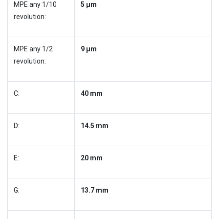
MPE any 1/10
5 µm
revolution:
MPE any 1/2
9 µm
revolution:
C:
40 mm
D:
14.5 mm
E:
20 mm
G:
13.7 mm