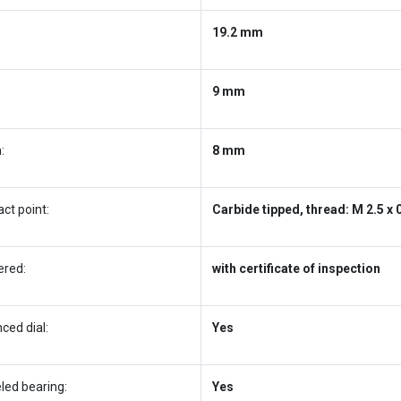
19.2 mm
9 mm
:
8 mm
ct point:
Carbide tipped, thread: M 2.5 x
ered:
with certificate of inspection
ced dial:
Yes
led bearing:
Yes