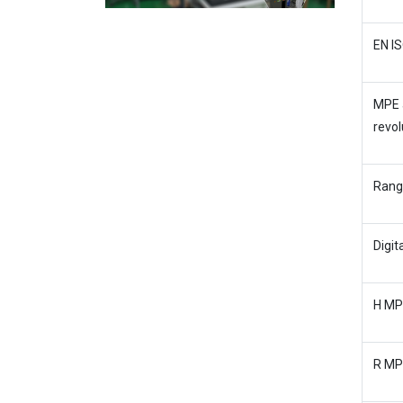
EN IS
MPE 
revol
Rang
Digit
H MPE
R MPE