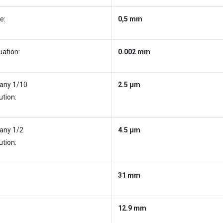
e:
0,5 mm
uation:
0.002 mm
any 1/10
2.5 µm
ution:
any 1/2
4.5 µm
ution:
31 mm
12.9 mm