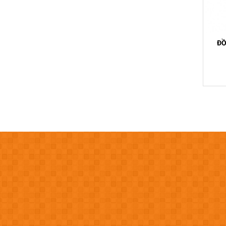
ĐỒ
ĐỒNG HỒ SO CƠ KHÍ 3047SB 10MM,
43-580 5MM
0,01MM
Liên hệ