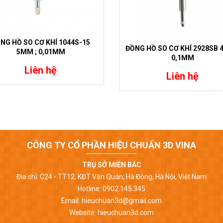
NG HỒ SO CƠ KHÍ 1044S-15
ĐỒNG HỒ SO CƠ KHÍ 2928SB 
5MM ; 0,01MM
0,1MM
Liên hệ
Liên hệ
CÔNG TY CỔ PHẦN HIỆU CHUẨN 3D VINA
TRỤ SỞ MIỀN BẮC
Địa chỉ: C24 - TT12, KĐT Văn Quán, Hà Đông, Hà Nội, Việt Nam
Hotline: 0902.145.345
Email: hieuchuan3d@gmail.com
Website: hieuchuan3d.com