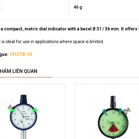
:
46 g
 a compact, metric dial indicator with a bezel Ø 31 / 36 mm. It offers 
t is ideal for use in applications where space is limited.
gue:
1913TB-10
PHẨM LIÊN QUAN