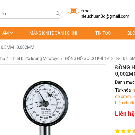
Email:
hieuchuan3d@gmail.com
PHẨM
MẢNG KINH DOANH CHÍNH
TIN TỨC
BLO
 0,5MM ; 0,002MM
chủ
Thiết bị đo lường Mitutoyo
ĐỒNG HỒ SO CƠ KHÍ 1913TB-10 0,5
ĐỒNG H
0,002M
Danh mục
Từ khóa:
m
đo cmm,
H
hiệu chuẩn
Liên hệ