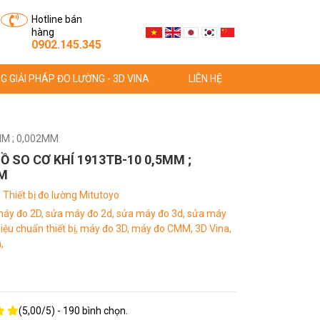
Hotline bán
hàng
0902.145.345
G GIẢI PHÁP ĐO LƯỜNG - 3D VINA
LIÊN HỆ
MM ; 0,002MM
Ồ SO CƠ KHÍ 1913TB-10 0,5MM ;
M
:
Thiết bị đo lường Mitutoyo
áy đo 2D,
sửa máy đo 2d,
sửa máy đo 3d,
sửa máy
iệu chuẩn thiết bị,
máy đo 3D,
máy đo CMM,
3D Vina,
,
(
5,00
/
5
) -
190
bình chọn.