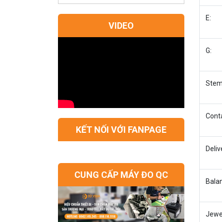
E:
VIDEO
G:
Stem
Conta
KẾT NỐI VỚI FANPAGE
Deliv
CUNG CẤP MÁY ĐO QC
Balan
Jewe