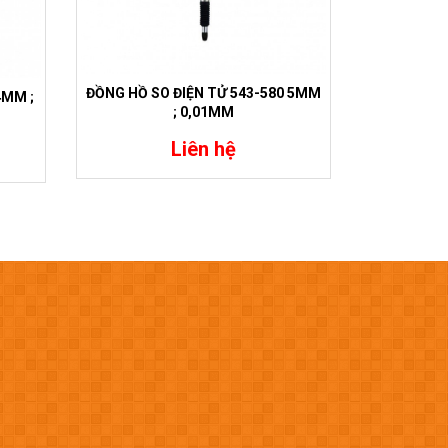
ĐỒNG HỒ S
ĐỒNG HỒ SO ĐIỆN TỬ 543-580 5MM
4MM ;
; 0,01MM
Liên hệ