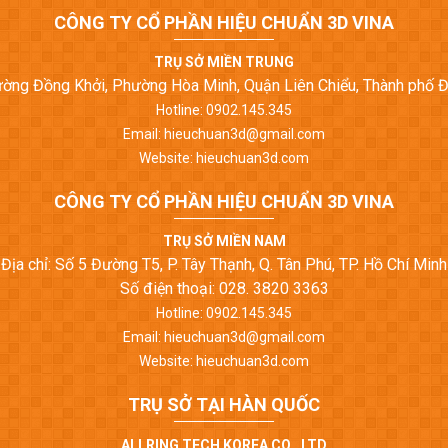
CÔNG TY CỔ PHẦN HIỆU CHUẨN 3D VINA
TRỤ SỞ MIỀN TRUNG
Đường Đồng Khởi, Phường Hòa Minh, Quận Liên Chiểu, Thành phố 
Hotline: 0902.145.345
Email: hieuchuan3d@gmail.com
Website: hieuchuan3d.com
CÔNG TY CỔ PHẦN HIỆU CHUẨN 3D VINA
TRỤ SỞ MIỀN NAM
Địa chỉ: Số 5 Đường T5, P. Tây Thạnh, Q. Tân Phú, TP. Hồ Chí Minh
Số điện thoại: 028. 3820 3363
Hotline: 0902.145.345
Email: hieuchuan3d@gmail.com
Website: hieuchuan3d.com
TRỤ SỞ TẠI HÀN QUỐC
ALLRING TECH KOREA CO., LTD