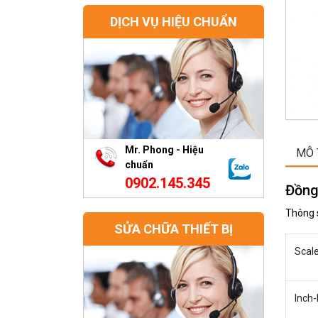
DỊCH VỤ HIỆU CHUẨN
Mr. Phong - Hiệu
MÔ 
chuẩn
0902.145.345
Đồng
Thông 
SỬA CHỮA THIẾT BỊ
Scale
Inch-