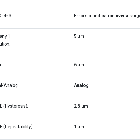
O 463:
Errors of indication over a rang
any 1
5 µm
ution:
e:
6 µm
al/Analog:
Analog
 (Hysteresis):
2.5 µm
 (Repeatability):
1 µm