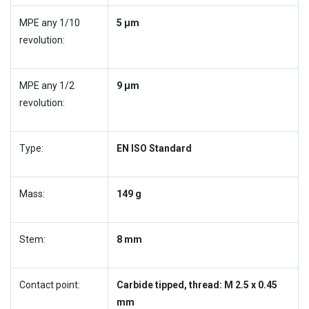
MPE any 1/10
5 µm
revolution:
MPE any 1/2
9 µm
revolution:
Type:
EN ISO Standard
Mass:
149 g
Stem:
8 mm
Contact point:
Carbide tipped, thread: M 2.5 x 0.45
mm