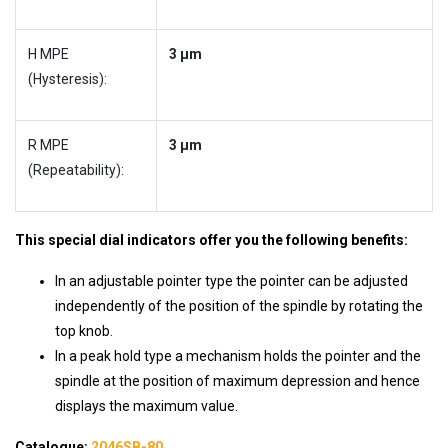
H MPE
3 µm
(Hysteresis):
R MPE
3 µm
(Repeatability):
This special dial indicators offer you the following benefits:
In an adjustable pointer type the pointer can be adjusted
independently of the position of the spindle by rotating the
top knob.
In a peak hold type a mechanism holds the pointer and the
spindle at the position of maximum depression and hence
displays the maximum value.
Catalogue:
2046SB-80