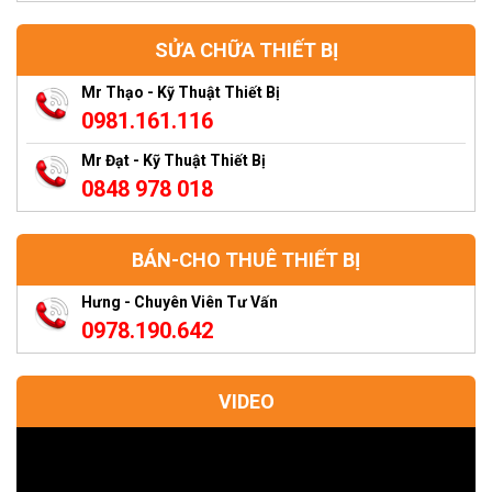
SỬA CHỮA THIẾT BỊ
Mr Thạo - Kỹ Thuật Thiết Bị
0981.161.116
Mr Đạt - Kỹ Thuật Thiết Bị
0848 978 018
BÁN-CHO THUÊ THIẾT BỊ
Hưng - Chuyên Viên Tư Vấn
0978.190.642
VIDEO