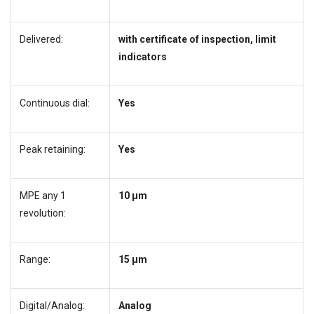
Delivered:
with certificate of inspection, limit
indicators
Continuous dial:
Yes
Peak retaining:
Yes
MPE any 1
10 µm
revolution:
Range:
15 µm
Digital/Analog:
Analog