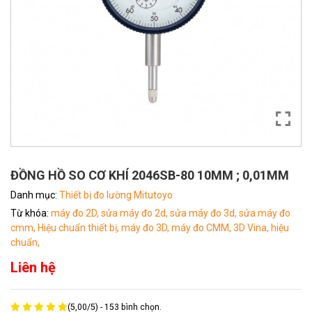
ĐỒNG HỒ SO CƠ KHÍ 2046SB-80 10MM ; 0,01MM
Danh mục:
Thiết bị đo lường Mitutoyo
Từ khóa:
máy đo 2D,
sửa máy đo 2d,
sửa máy đo 3d,
sửa máy đo
cmm,
Hiệu chuẩn thiết bị,
máy đo 3D,
máy đo CMM,
3D Vina,
hiệu
chuẩn,
Liên hệ
(
5,00
/
5
) -
153
bình chọn.