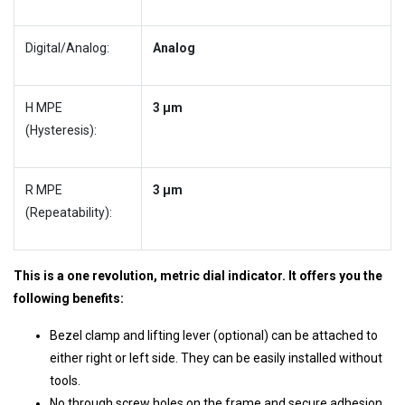
Digital/Analog:
Analog
H MPE
3 µm
(Hysteresis):
R MPE
3 µm
(Repeatability):
This is a one revolution, metric dial indicator. It offers you the
following benefits:
Bezel clamp and lifting lever (optional) can be attached to
either right or left side. They can be easily installed without
tools.
No through screw holes on the frame and secure adhesion