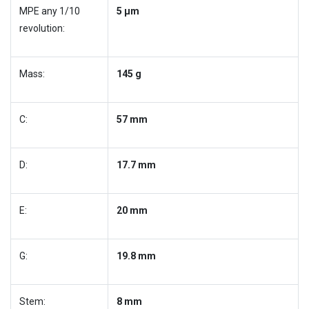
MPE any 1/10
5 µm
revolution:
Mass:
145 g
C:
57 mm
D:
17.7 mm
E:
20 mm
G:
19.8 mm
Stem:
8 mm