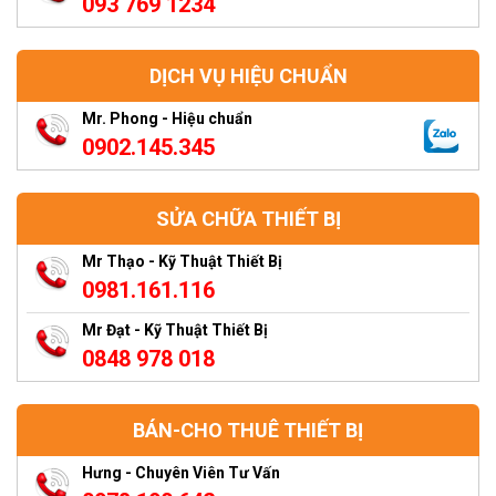
093 769 1234
DỊCH VỤ HIỆU CHUẨN
Mr. Phong - Hiệu chuẩn
0902.145.345
SỬA CHỮA THIẾT BỊ
Mr Thạo - Kỹ Thuật Thiết Bị
0981.161.116
Mr Đạt - Kỹ Thuật Thiết Bị
0848 978 018
BÁN-CHO THUÊ THIẾT BỊ
Hưng - Chuyên Viên Tư Vấn