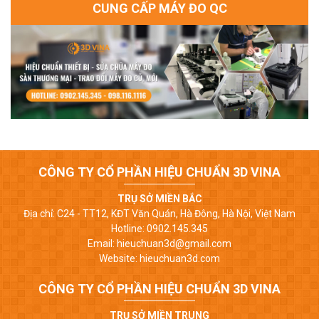
CUNG CẤP MÁY ĐO QC
CÔNG TY CỔ PHẦN HIỆU CHUẨN 3D VINA
TRỤ SỞ MIỀN BẮC
Địa chỉ: C24 - TT12, KĐT Văn Quán, Hà Đông, Hà Nội, Việt Nam
Hotline: 0902.145.345
Email: hieuchuan3d@gmail.com
Website: hieuchuan3d.com
CÔNG TY CỔ PHẦN HIỆU CHUẨN 3D VINA
TRỤ SỞ MIỀN TRUNG