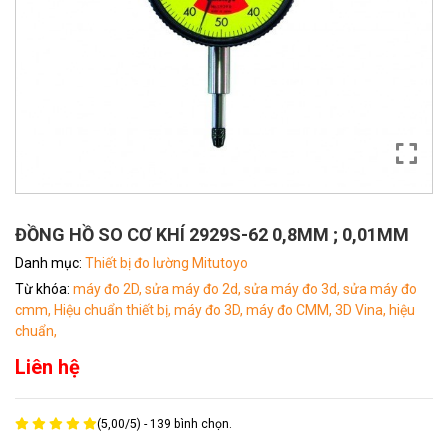
ĐỒNG HỒ SO CƠ KHÍ 2929S-62 0,8MM ; 0,01MM
Danh mục:
Thiết bị đo lường Mitutoyo
Từ khóa:
máy đo 2D,
sửa máy đo 2d,
sửa máy đo 3d,
sửa máy đo
cmm,
Hiệu chuẩn thiết bị,
máy đo 3D,
máy đo CMM,
3D Vina,
hiệu
chuẩn,
Liên hệ
(
5,00
/
5
) -
139
bình chọn.