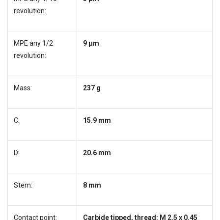
revolution:
MPE any 1/2
9 µm
revolution:
Mass:
237 g
C:
15.9 mm
D:
20.6 mm
Stem:
8 mm
Contact point:
Carbide tipped, thread: M 2.5 x 0.45