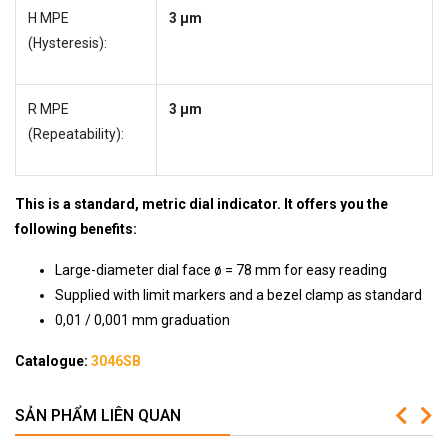
H MPE
3 µm
(Hysteresis):
R MPE
3 µm
(Repeatability):
This is a standard, metric dial indicator. It offers you the
following benefits:
Large-diameter dial face ø = 78 mm for easy reading
Supplied with limit markers and a bezel clamp as standard
0,01 / 0,001 mm graduation
Catalogue:
3046SB
SẢN PHẨM LIÊN QUAN