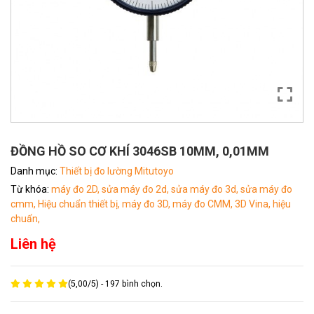
ĐỒNG HỒ SO CƠ KHÍ 3046SB 10MM, 0,01MM
Danh mục:
Thiết bị đo lường Mitutoyo
Từ khóa:
máy đo 2D,
sửa máy đo 2d,
sửa máy đo 3d,
sửa máy đo
cmm,
Hiệu chuẩn thiết bị,
máy đo 3D,
máy đo CMM,
3D Vina,
hiệu
chuẩn,
Liên hệ
(
5,00
/
5
) -
197
bình chọn.