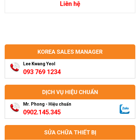
Liên hệ
KOREA SALES MANAGER
Lee Kwang Yeol
093 769 1234
DỊCH VỤ HIỆU CHUẨN
Mr. Phong - Hiệu chuẩn
0902.145.345
SỬA CHỮA THIẾT BỊ