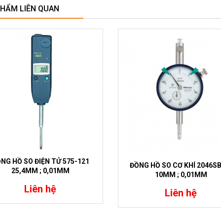
PHẨM LIÊN QUAN
NG HỒ SO ĐIỆN TỬ 575-121
ĐỒNG HỒ SO CƠ KHÍ 2046SB
25,4MM ; 0,01MM
10MM ; 0,01MM
Liên hệ
Liên hệ