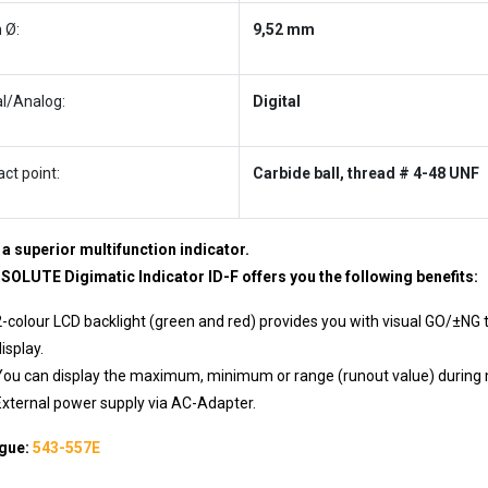
 Ø:
9,52 mm
al/Analog:
Digital
ct point:
Carbide ball, thread # 4-48 UNF
 a superior multifunction indicator.
SOLUTE Digimatic Indicator ID-F offers you the following benefits:
2-colour LCD backlight (green and red) provides you with visual GO/±N
isplay.
You can display the maximum, minimum or range (runout value) durin
External power supply via AC-Adapter.
gue:
543-557E