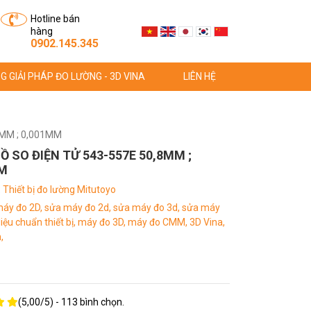
Hotline bán
hàng
0902.145.345
G GIẢI PHÁP ĐO LƯỜNG - 3D VINA
LIÊN HỆ
8MM ; 0,001MM
 SO ĐIỆN TỬ 543-557E 50,8MM ;
M
:
Thiết bị đo lường Mitutoyo
áy đo 2D,
sửa máy đo 2d,
sửa máy đo 3d,
sửa máy
iệu chuẩn thiết bị,
máy đo 3D,
máy đo CMM,
3D Vina,
,
(
5,00
/
5
) -
113
bình chọn.