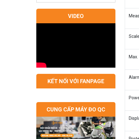
VIDEO
Meas
Scale
Max.
Alar
KẾT NỐI VỚI FANPAGE
Powe
CUNG CẤP MÁY ĐO QC
Displ
Prote