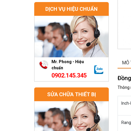
DỊCH VỤ HIỆU CHUẨN
Mr. Phong - Hiệu
MÔ 
chuẩn
0902.145.345
Đồng
Thông 
SỬA CHỮA THIẾT BỊ
Inch-
Rang