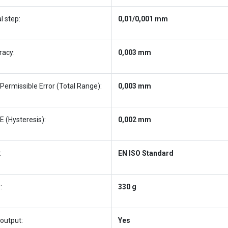
al step:
0,01/0,001 mm
racy:
0,003 mm
Permissible Error (Total Range):
0,003 mm
 (Hysteresis):
0,002 mm
:
EN ISO Standard
:
330 g
output:
Yes