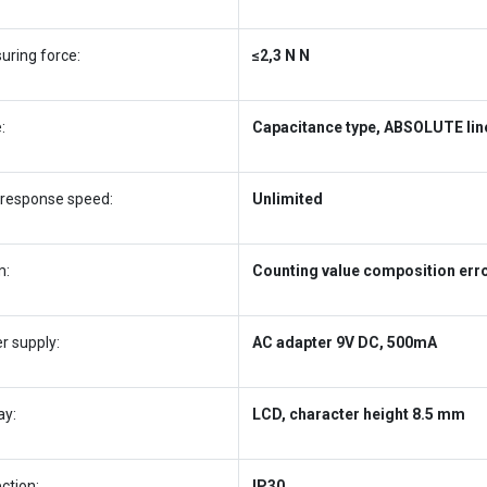
uring force:
≤2,3 N N
:
Capacitance type, ABSOLUTE lin
 response speed:
Unlimited
m:
Counting value composition error,
r supply:
AC adapter 9V DC, 500mA
ay:
LCD, character height 8.5 mm
ction:
IP30