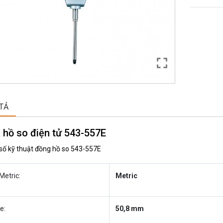
TẢ
 hồ so điện tử 543-557E
số kỹ thuật đồng hồ so 543-557E
Metric:
Metric
e:
50,8 mm