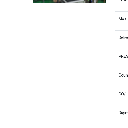
Max.
Deliv
PRES
Count
GO/±
Digim