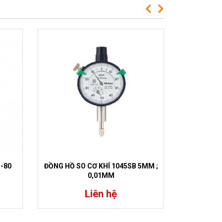
ĐỒNG HỒ SO CƠ KHÍ 1045SB 5MM ;
-80
ĐỒNG HỒ
0,01MM
2
Liên hệ