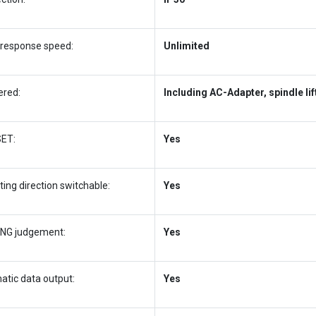
 response speed:
Unlimited
ered:
Including AC-Adapter, spindle lif
ET:
Yes
ing direction switchable:
Yes
NG judgement:
Yes
atic data output:
Yes