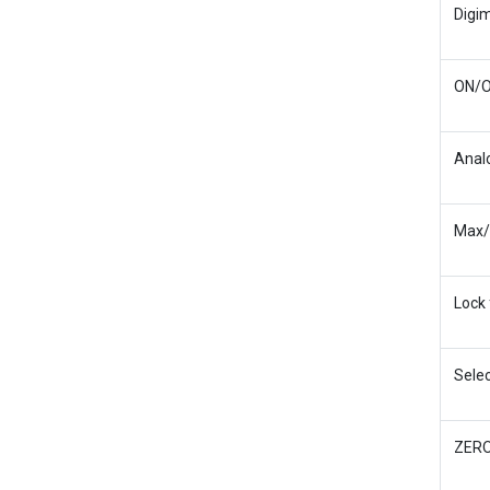
Digim
ON/O
Analo
Max/
Lock 
Selec
ZERO