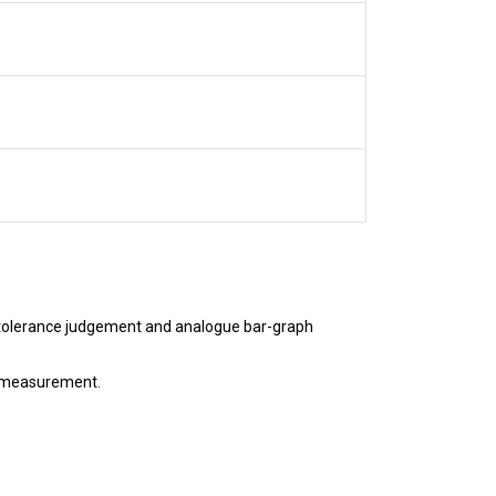
G tolerance judgement and analogue bar-graph
g measurement.