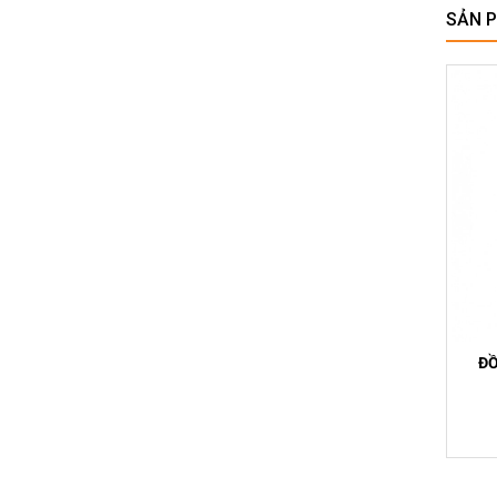
SẢN 
ĐỒ
45SB 5MM ;
ĐỒNG HỒ SO CƠ KHÍ 2320S-10
20MM ; 0,01MM
Liên hệ