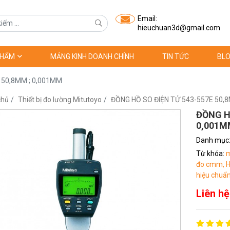
Email:
hieuchuan3d@gmail.com
PHẨM
MẢNG KINH DOANH CHÍNH
TIN TỨC
BLO
 50,8MM ; 0,001MM
chủ
Thiết bị đo lường Mitutoyo
ĐỒNG HỒ SO ĐIỆN TỬ 543-557E 50,
ĐỒNG HỒ
0,001M
Danh mục
Từ khóa:
m
đo cmm,
H
hiệu chuẩn
Liên hệ