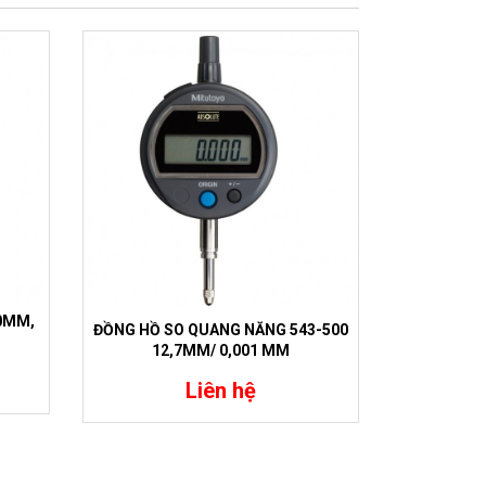
10MM,
ĐỒNG HỒ SO QUANG NĂNG 543-500
12,7MM/ 0,001 MM
ĐỒNG HỒ 
Liên hệ