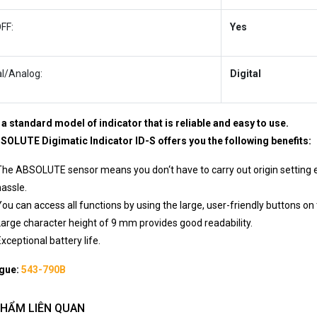
FF:
Yes
al/Analog:
Digital
 a standard model of indicator that is reliable and easy to use.
SOLUTE Digimatic Indicator ID-S offers you the following benefits:
The ABSOLUTE sensor means you don‘t have to carry out origin setting e
hassle.
You can access all functions by using the large, user-friendly buttons on t
Large character height of 9 mm provides good readability.
xceptional battery life.
gue:
543-790B
PHẨM LIÊN QUAN