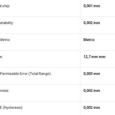
al step:
0,001 mm
tability:
0,002 mm
Metric:
Metric
e:
12,7 mm mm
Permissible Error (Total Range):
0,003 mm
resis:
0,002 mm
 (Hysteresis):
0,002 mm