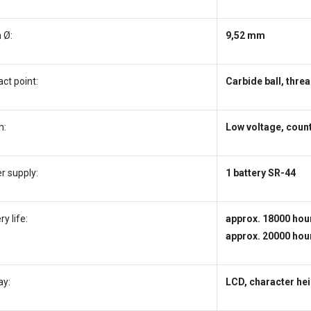
 Ø:
9,52 mm
ct point:
Carbide ball, thre
m:
Low voltage, coun
r supply:
1 battery SR-44
ry life:
approx. 18000 hou
approx. 20000 hou
ay:
LCD, character he