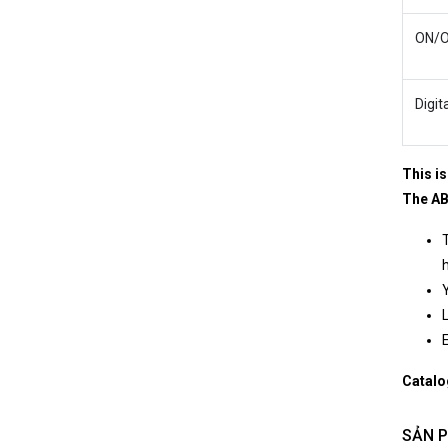
ON/O
Digit
This is
The AB
E
Catalo
SẢN 