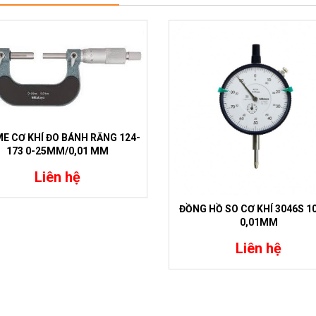
E CƠ KHÍ ĐO BÁNH RĂNG 124-
173 0-25MM/0,01 MM
Liên hệ
ĐỒNG HỒ SO CƠ KHÍ 3046S 
0,01MM
Liên hệ