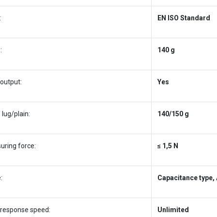
:
EN ISO Standard
:
140 g
output:
Yes
lug/plain:
140/150 g
uring force:
≤ 1,5 N
:
Capacitance type,
 response speed:
Unlimited