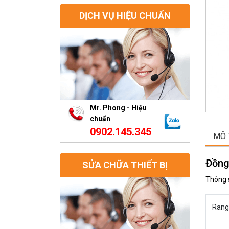
DỊCH VỤ HIỆU CHUẨN
Mr. Phong - Hiệu
chuẩn
0902.145.345
MÔ 
Đồng
SỬA CHỮA THIẾT BỊ
Thông 
Rang