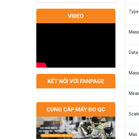
Type
VIDEO
Mass
Data 
Mass 
KẾT NỐI VỚI FANPAGE
Meas
CUNG CẤP MÁY ĐO QC
Scale
Max.