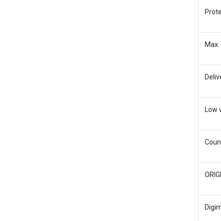
Prote
Max.
Deliv
Low 
Count
ORIG
Digim