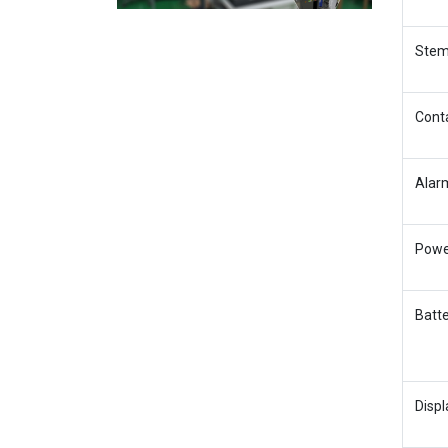
Stem
Conta
Alar
Powe
Batte
Displ