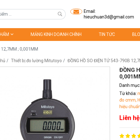
Email:
hieuchuan3d@gmail.com
PHẨM
MẢNG KINH DOANH CHÍNH
TIN TỨC
BLO
 12,7MM ; 0,001MM
chủ
Thiết bị đo lường Mitutoyo
ĐỒNG HỒ SO ĐIỆN TỬ 543-790B 12,
ĐỒNG H
0,001M
Danh mục
Từ khóa:
m
đo cmm,
H
hiệu chuẩn
Liên hệ