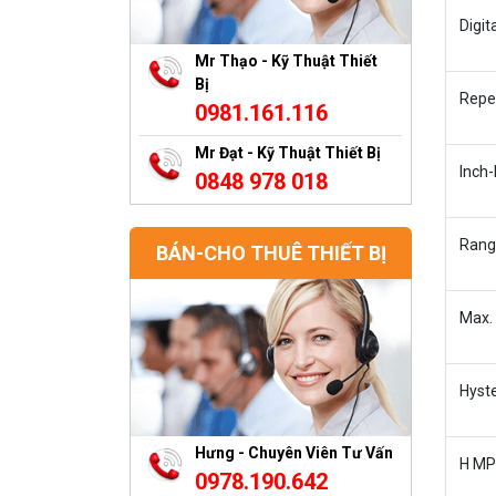
Digit
Mr Thạo - Kỹ Thuật Thiết
Bị
Repea
0981.161.116
Mr Đạt - Kỹ Thuật Thiết Bị
Inch-
0848 978 018
Rang
BÁN-CHO THUÊ THIẾT BỊ
Max. 
Hyste
Hưng - Chuyên Viên Tư Vấn
H MPE
0978.190.642