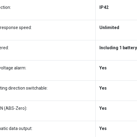
ction:
IP42
 response speed:
Unlimited
ered:
Including 1 battery
voltage alarm:
Yes
ing direction switchable:
Yes
IN (ABS-Zero):
Yes
atic data output:
Yes