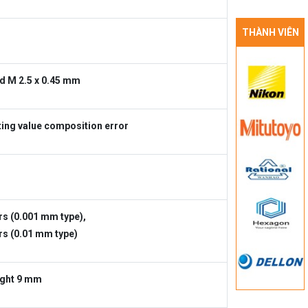
THÀNH VIÊN
ad M 2.5 x 0.45 mm
ting value composition error
rs (0.001 mm type),
rs (0.01 mm type)
ight 9 mm