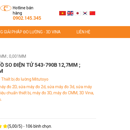
Hotline bán
hàng
0902.145.345
G GIẢI PHÁP ĐO LƯỜNG - 3D VINA
LIÊN HỆ
7MM ; 0,001MM
Ồ SO ĐIỆN TỬ 543-790B 12,7MM ;
M
:
Thiết bị đo lường Mitutoyo
áy đo 2D,
sửa máy đo 2d,
sửa máy đo 3d,
sửa máy
iệu chuẩn thiết bị,
máy đo 3D,
máy đo CMM,
3D Vina,
,
(
5,00
/
5
) -
106
bình chọn.