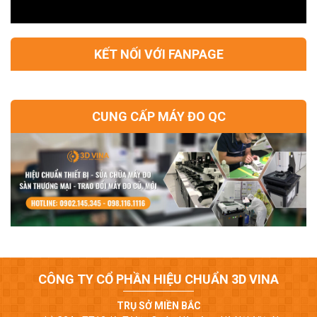
KẾT NỐI VỚI FANPAGE
CUNG CẤP MÁY ĐO QC
CÔNG TY CỔ PHẦN HIỆU CHUẨN 3D VINA
TRỤ SỞ MIỀN BẮC