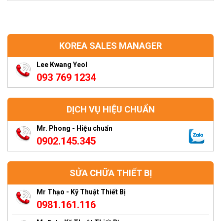
KOREA SALES MANAGER
Lee Kwang Yeol
093 769 1234
DỊCH VỤ HIỆU CHUẨN
Mr. Phong - Hiệu chuẩn
0902.145.345
SỬA CHỮA THIẾT BỊ
Mr Thạo - Kỹ Thuật Thiết Bị
0981.161.116