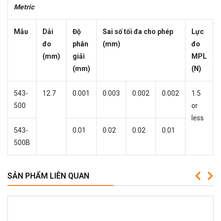
Metric
Mẫu
Dải
Độ
Sai số tối đa cho phép
Lực
đo
phân
(mm)
đo
(mm)
giải
MPL
(mm)
(N)
543-
12.7
0.001
0.003
0.002
0.002
1.5
500
or
less
543-
0.01
0.02
0.02
0.01
500B
SẢN PHẨM LIÊN QUAN