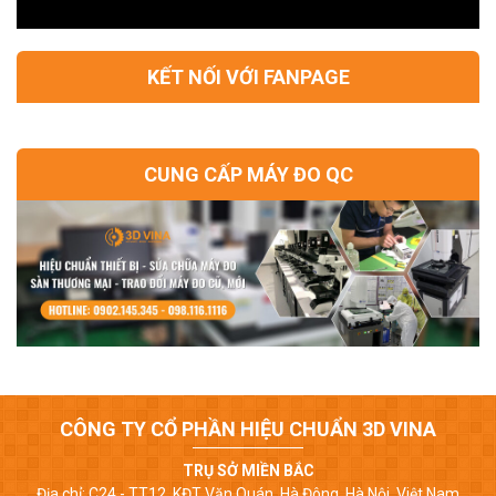
KẾT NỐI VỚI FANPAGE
CUNG CẤP MÁY ĐO QC
CÔNG TY CỔ PHẦN HIỆU CHUẨN 3D VINA
TRỤ SỞ MIỀN BẮC
Địa chỉ: C24 - TT12, KĐT Văn Quán, Hà Đông, Hà Nội, Việt Nam