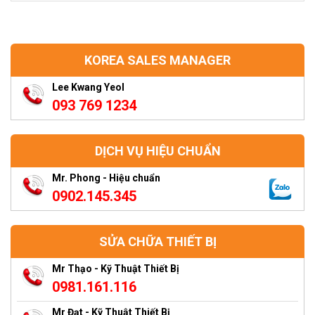
KOREA SALES MANAGER
Lee Kwang Yeol
093 769 1234
DỊCH VỤ HIỆU CHUẨN
Mr. Phong - Hiệu chuẩn
0902.145.345
SỬA CHỮA THIẾT BỊ
Mr Thạo - Kỹ Thuật Thiết Bị
0981.161.116
Mr Đạt - Kỹ Thuật Thiết Bị