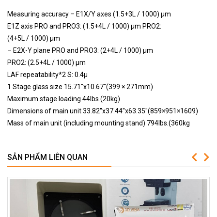
Measuring accuracy – E1X/Y axes (1.5+3L / 1000) μm
E1Z axis PRO and PRO3: (1.5+4L / 1000) μm PRO2:
(4+5L / 1000) μm
– E2X-Y plane PRO and PRO3: (2+4L / 1000) μm
PRO2: (2.5+4L / 1000) μm
LAF repeatability*2 S: 0.4μ
1 Stage glass size 15.71″x10.67″(399 × 271mm)
Maximum stage loading 44lbs.(20kg)
Dimensions of main unit 33.82″x37.44″x63.35″(859×951×1609)
Mass of main unit (including mounting stand) 794lbs.(360kg
SẢN PHẨM LIÊN QUAN