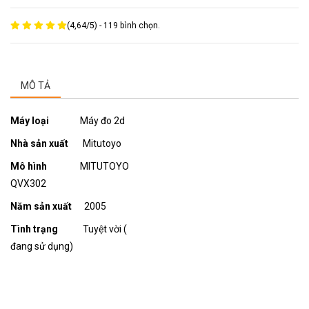
(
4,64
/
5
) -
119
bình chọn.
MÔ TẢ
Máy loại
Máy đo 2d
Nhà sản xuất
Mitutoyo
Mô hình
MITUTOYO
QVX302
Năm sản xuất
2005
Tình trạng
Tuyệt vời (
đang sử dụng)