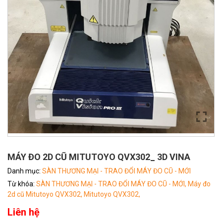
MÁY ĐO 2D CŨ MITUTOYO QVX302_ 3D VINA
Danh mục:
SÀN THƯƠNG MẠI - TRAO ĐỔI MÁY ĐO CŨ - MỚI
Từ khóa:
SÀN THƯƠNG MẠI - TRAO ĐỔI MÁY ĐO CŨ - MỚI,
Máy đo
2d cũ Mitutoyo QVX302,
Mitutoyo QVX302,
Liên hệ