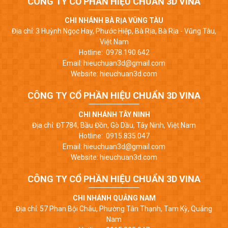
CÔNG TY CỔ PHẦN HIỆU CHUẨN 3D VINA
CHI NHÁNH BÀ RỊA VŨNG TÀU
Địa chỉ: 3 Huỳnh Ngọc Hay, Phước Hiệp, Bà Rịa, Bà Rịa - Vũng Tàu,
Việt Nam
Hotline: 0978.190.642
Email: hieuchuan3d@gmail.com
Website: hieuchuan3d.com
CÔNG TY CỔ PHẦN HIỆU CHUẨN 3D VINA
CHI NHÁNH TÂY NINH
Địa chỉ: ĐT784, Bầu Đồn, Gò Dầu, Tây Ninh, Việt Nam
Hotline: 0915.835.047
Email: hieuchuan3d@gmail.com
Website: hieuchuan3d.com
CÔNG TY CỔ PHẦN HIỆU CHUẨN 3D VINA
CHI NHÁNH QUẢNG NAM
Địa chỉ: 57 Phan Bội Châu, Phường Tân Thạnh, Tam Kỳ, Quảng
Nam