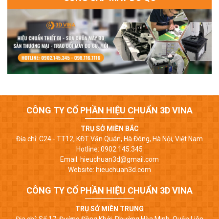
CÔNG TY CỔ PHẦN HIỆU CHUẨN 3D VINA
TRỤ SỞ MIỀN BẮC
Địa chỉ: C24 - TT12, KĐT Văn Quán, Hà Đông, Hà Nội, Việt Nam
Hotline: 0902.145.345
Email: hieuchuan3d@gmail.com
Website: hieuchuan3d.com
CÔNG TY CỔ PHẦN HIỆU CHUẨN 3D VINA
TRỤ SỞ MIỀN TRUNG
Địa chỉ: Số 17, Đường Đồng Khởi, Phường Hòa Minh, Quận Liên