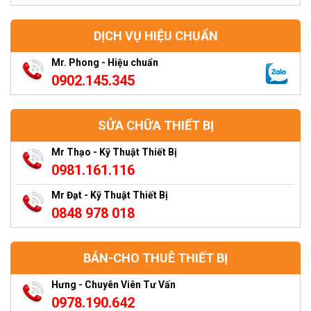
DỊCH VỤ HIỆU CHUẨN
Mr. Phong - Hiệu chuẩn
0902.145.345
SỬA CHỮA THIẾT BỊ
Mr Thạo - Kỹ Thuật Thiết Bị
0981.161.116
Mr Đạt - Kỹ Thuật Thiết Bị
0848 978 018
BÁN-CHO THUÊ THIẾT BỊ
Hưng - Chuyên Viên Tư Vấn
0978.190.642