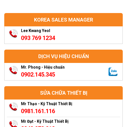
KOREA SALES MANAGER
Lee Kwang Yeol
093 769 1234
DỊCH VỤ HIỆU CHUẨN
Mr. Phong - Hiệu chuẩn
0902.145.345
SỬA CHỮA THIẾT BỊ
Mr Thạo - Kỹ Thuật Thiết Bị
0981.161.116
Mr Đạt - Kỹ Thuật Thiết Bị