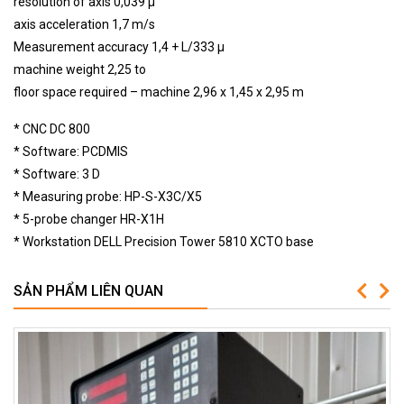
resolution of axis 0,039 µ
axis acceleration 1,7 m/s
Measurement accuracy 1,4 + L/333 µ
machine weight 2,25 to
floor space required – machine 2,96 x 1,45 x 2,95 m
* CNC DC 800
* Software: PCDMIS
* Software: 3 D
* Measuring probe: HP-S-X3C/X5
* 5-probe changer HR-X1H
* Workstation DELL Precision Tower 5810 XCTO base
SẢN PHẨM LIÊN QUAN