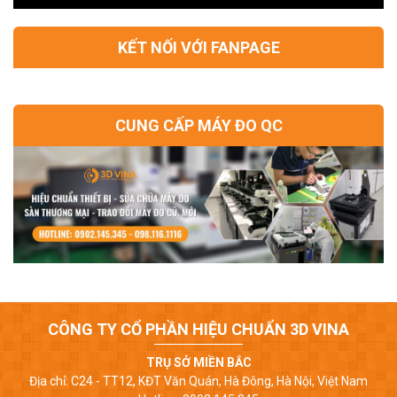
KẾT NỐI VỚI FANPAGE
CUNG CẤP MÁY ĐO QC
CÔNG TY CỔ PHẦN HIỆU CHUẨN 3D VINA
TRỤ SỞ MIỀN BẮC
Địa chỉ: C24 - TT12, KĐT Văn Quán, Hà Đông, Hà Nội, Việt Nam