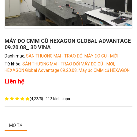
MÁY ĐO CMM CŨ HEXAGON GLOBAL ADVANTAGE
09.20.08_ 3D VINA
Danh mục:
SÀN THƯƠNG MẠI - TRAO ĐỔI MÁY ĐO CŨ - MỚI
Từ khóa:
SÀN THƯƠNG MẠI - TRAO ĐỔI MÁY ĐO CŨ - MỚI,
HEXAGON Global Advantage 09.20.08,
Máy đo CMM cũ HEXAGON,
Liên hệ
(
4,22
/
5
) -
112
bình chọn.
MÔ TẢ