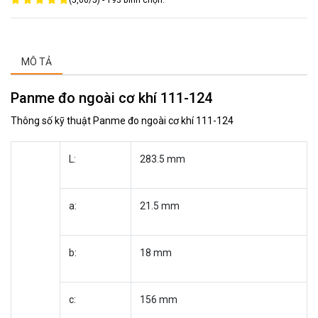
(
5,00
/
5
) -
193
bình chọn.
MÔ TẢ
Panme đo ngoài cơ khí 111-124
Thông số kỹ thuật Panme đo ngoài cơ khí 111-124
L:
283.5 mm
a:
21.5 mm
b:
18 mm
c:
156 mm