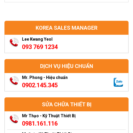
KOREA SALES MANAGER
Lee Kwang Yeol
093 769 1234
DỊCH VỤ HIỆU CHUẨN
Mr. Phong - Hiệu chuẩn
0902.145.345
SỬA CHỮA THIẾT BỊ
Mr Thạo - Kỹ Thuật Thiết Bị
0981.161.116