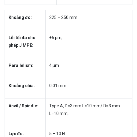
Khoảng đo:
225 – 250 mm
Lỗi tối đa cho
±6 µm;
phép J MPE:
Parallelism:
4 µm
Khoảng chia:
0,01 mm
Anvil / Spindle:
Type A, D=3 mm L=10 mm/ D=3 mm
L=10 mm;
Lực đo:
5 – 10 N