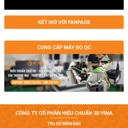
KẾT NỐI VỚI FANPAGE
CUNG CẤP MÁY ĐO QC
CÔNG TY CỔ PHẦN HIỆU CHUẨN 3D VINA
TRỤ SỞ MIỀN BẮC