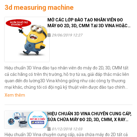
3d measuring machine
MỞ CÁC LỚP ĐÀO TẠO NHÂN VIÊN ĐO
MÁY ĐO 2D, 3D, CMM TẠI 3D VINA HOẶC
NHÀ MÁY CỦA KHÁCH HÀNG
29/06/2019 12:27
Hiệu chuẩn 3D Vina đào tạo nhân viên đo máy đo 2D, 3D, CMM tất
cả các hãng có trên thị trường, hỗ trợ từ xa, giải đáp thắc mắc liên
quan đến đo lường3D Vina không giống như các công ty thương
mại khác, chúng tôi có đội ngũ kỹ thuật viên được đào tạo chính
hãng, đội ngũ kỹ thuật công tác rộng &#x02026;
Xem thêm
HIỆU CHUẨN 3D VINA CHUYÊN CUNG CẤP,
SỬA CHỮA MÁY ĐO 2D, 3D, CMM, X RAY
TẤT CẢ CÁC HÃNG (PHẦN 2)
01/12/2018 12:03
Hiệu chuẩn 3D Vina chuyên cung cấp, sửa chữa máy đo 2D tất cả