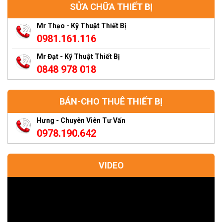
SỬA CHỮA THIẾT BỊ
Mr Thạo - Kỹ Thuật Thiết Bị
0981.161.116
Mr Đạt - Kỹ Thuật Thiết Bị
0848 978 018
BÁN-CHO THUÊ THIẾT BỊ
Hưng - Chuyên Viên Tư Vấn
0978.190.642
VIDEO