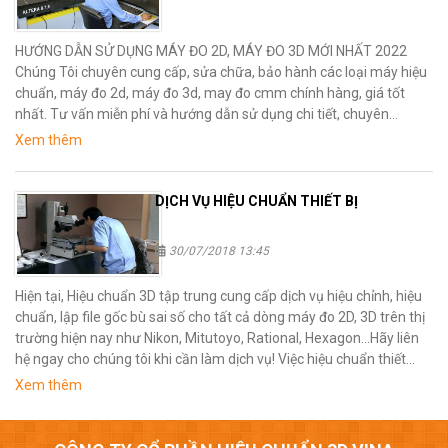
HƯỚNG DẪN SỬ DỤNG MÁY ĐO 2D, MÁY ĐO 3D MỚI NHẤT 2022
Chúng Tôi chuyên cung cấp, sửa chữa, bảo hành các loại máy hiệu
chuẩn, máy đo 2d, máy đo 3d, may đo cmm chính hàng, giá tốt
nhất. Tư vấn miễn phí và hướng dẫn sử dụng chi tiết, chuyên
nghiệp từ đội ngũ chuyên gia của chúng Tôi. Hướng dẫn sử dụng
Xem thêm
&#x02026;
DỊCH VỤ HIỆU CHUẨN THIẾT BỊ
30/07/2018 13:45
Hiện tại, Hiệu chuẩn 3D tập trung cung cấp dịch vụ hiệu chỉnh, hiệu
chuẩn, lập file gốc bù sai số cho tất cả dòng máy đo 2D, 3D trên thị
trường hiện nay như Nikon, Mitutoyo, Rational, Hexagon...Hãy liên
hệ ngay cho chúng tôi khi cần làm dịch vụ! Việc hiệu chuẩn thiết
bị thường rất tốn kém và …
Xem thêm