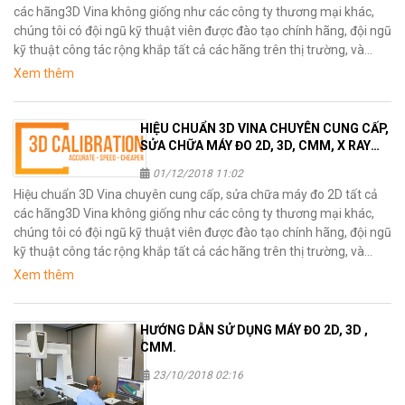
các hãng3D Vina không giống như các công ty thương mại khác,
chúng tôi có đội ngũ kỹ thuật viên được đào tạo chính hãng, đội ngũ
kỹ thuật công tác rộng khắp tất cả các hãng trên thị trường, và
khắp cả nước Chúng tôi phục vụ khách &#x02026;
Xem thêm
HIỆU CHUẨN 3D VINA CHUYÊN CUNG CẤP,
SỬA CHỮA MÁY ĐO 2D, 3D, CMM, X RAY
TẤT CẢ CÁC HÃNG (PHẦN 1)
01/12/2018 11:02
Hiệu chuẩn 3D Vina chuyên cung cấp, sửa chữa máy đo 2D tất cả
các hãng3D Vina không giống như các công ty thương mại khác,
chúng tôi có đội ngũ kỹ thuật viên được đào tạo chính hãng, đội ngũ
kỹ thuật công tác rộng khắp tất cả các hãng trên thị trường, và
khắp cả nước Chúng tôi phục vụ khách &#x02026;
Xem thêm
HƯỚNG DẪN SỬ DỤNG MÁY ĐO 2D, 3D ,
CMM.
23/10/2018 02:16