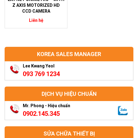
Z AXIS MOTORIZED HD
CCD CAMERA
Liên hệ
KOREA SALES MANAGER
Lee Kwang Yeol
093 769 1234
DỊCH VỤ HIỆU CHUẨN
Mr. Phong - Hiệu chuẩn
0902.145.345
SỬA CHỮA THIẾT BỊ