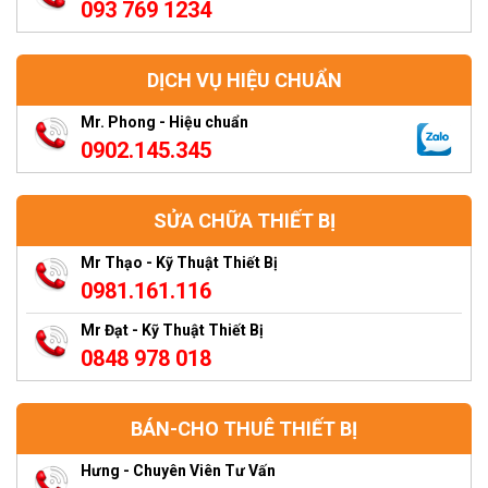
093 769 1234
DỊCH VỤ HIỆU CHUẨN
Mr. Phong - Hiệu chuẩn
0902.145.345
SỬA CHỮA THIẾT BỊ
Mr Thạo - Kỹ Thuật Thiết Bị
0981.161.116
Mr Đạt - Kỹ Thuật Thiết Bị
0848 978 018
BÁN-CHO THUÊ THIẾT BỊ
Hưng - Chuyên Viên Tư Vấn