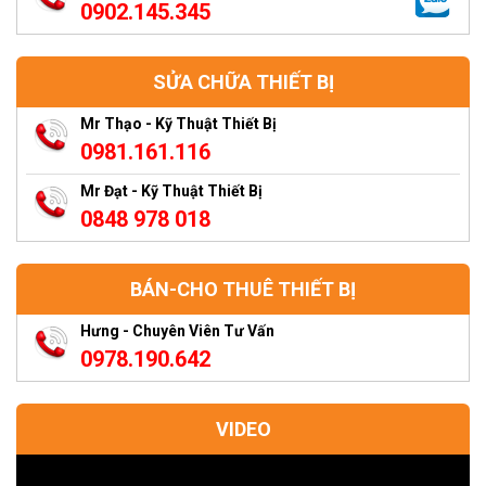
0902.145.345
SỬA CHỮA THIẾT BỊ
Mr Thạo - Kỹ Thuật Thiết Bị
0981.161.116
Mr Đạt - Kỹ Thuật Thiết Bị
0848 978 018
BÁN-CHO THUÊ THIẾT BỊ
Hưng - Chuyên Viên Tư Vấn
0978.190.642
VIDEO