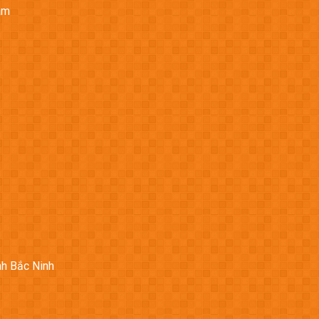
am
nh Bắc Ninh