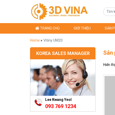
TRANG CHỦ
GIỚI THIỆU
SẢN 
Home
»
Vitiny UM20
Sản
KOREA SALES MANAGER
Hiển th
Lee Kwang Yeol
093 769 1234