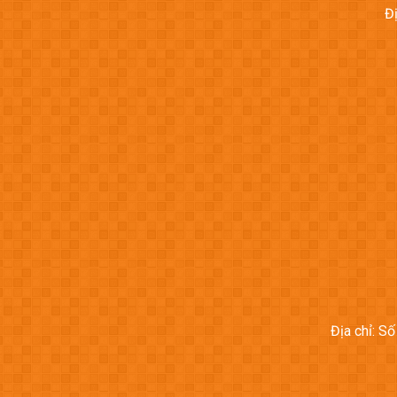
Đ
Địa chỉ: S