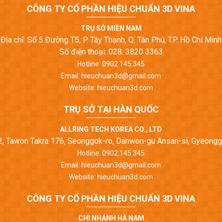
CÔNG TY CỔ PHẦN HIỆU CHUẨN 3D VINA
TRỤ SỞ MIỀN NAM
Địa chỉ: Số 5 Đường T5, P. Tây Thạnh, Q. Tân Phú, TP. Hồ Chí Minh
Số điện thoại: 028. 3820 3363
Hotline: 0902.145.345
Email: hieuchuan3d@gmail.com
Website: hieuchuan3d.com
TRỤ SỞ TẠI HÀN QUỐC
ALLRING TECH KOREA CO., LTD
22, Tawon Takra 176, Seonggok-ro, Danwon-gu Ansan-si, Gyeongg
Hotline: 0902.145.345
Email: hieuchuan3d@gmail.com
Website: hieuchuan3d.com
CÔNG TY CỔ PHẦN HIỆU CHUẨN 3D VINA
CHI NHÁNH HÀ NAM