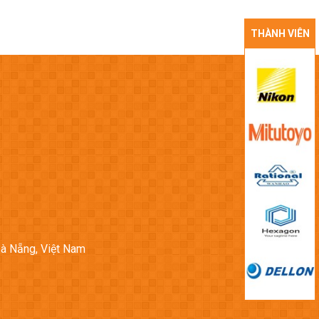
THÀNH VIÊN
Đà Nẵng, Việt Nam