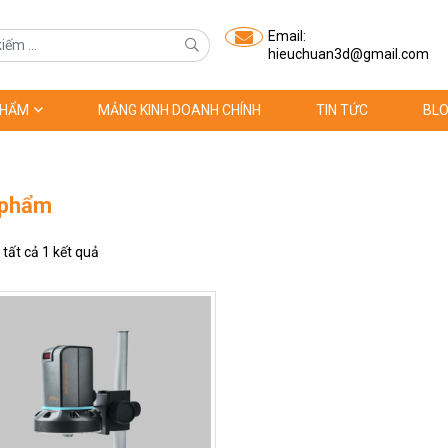
Email:
hieuchuan3d@gmail.com
PHẨM
MẢNG KINH DOANH CHÍNH
TIN TỨC
BLO
 phẩm
ị tất cả 1 kết quả