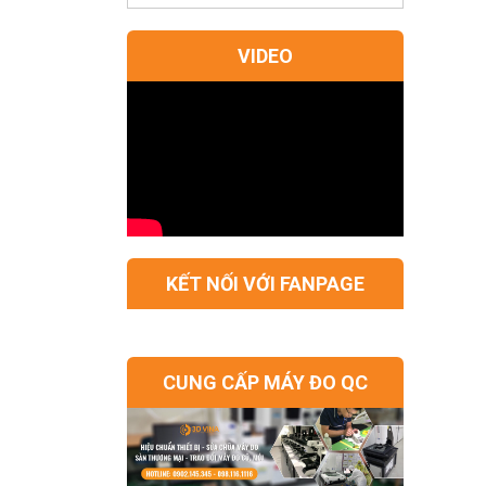
VIDEO
KẾT NỐI VỚI FANPAGE
CUNG CẤP MÁY ĐO QC