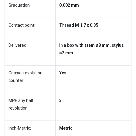
Graduation:
0.002 mm
Contact point:
Thread M 1.7 x 0.35
Delivered:
In a box with stem ø8 mm, stylus
ø2 mm
Coaxial revolution
Yes
counter:
MPE any half
3
revolution:
Inch-Metric:
Metric