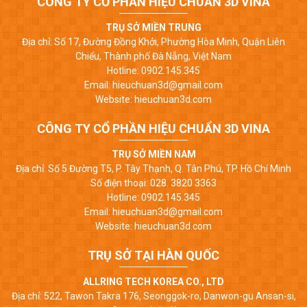
CÔNG TY CỔ PHẦN HIỆU CHUẨN 3D VINA
TRỤ SỞ MIỀN TRUNG
Địa chỉ: Số 17, Đường Đồng Khởi, Phường Hòa Minh, Quận Liên
Chiểu, Thành phố Đà Nẵng, Việt Nam
Hotline: 0902.145.345
Email: hieuchuan3d@gmail.com
Website: hieuchuan3d.com
CÔNG TY CỔ PHẦN HIỆU CHUẨN 3D VINA
TRỤ SỞ MIỀN NAM
Địa chỉ: Số 5 Đường T5, P. Tây Thạnh, Q. Tân Phú, TP. Hồ Chí Minh
Số điện thoại: 028. 3820 3363
Hotline: 0902.145.345
Email: hieuchuan3d@gmail.com
Website: hieuchuan3d.com
TRỤ SỞ TẠI HÀN QUỐC
ALLRING TECH KOREA CO., LTD
Địa chỉ: 522, Tawon Takra 176, Seonggok-ro, Danwon-gu Ansan-si,