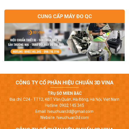
CUNG CẤP MÁY ĐO QC
CÔNG TY CỔ PHẦN HIỆU CHUẨN 3D VINA
TRỤ SỞ MIỀN BẮC
Địa chỉ: C24 - TT12, KĐT Văn Quán, Hà Đông, Hà Nội, Việt Nam
Hotline: 0902.145.345
Email: hieuchuan3d@gmail.com
Website: hieuchuan3d.com