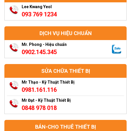
Lee Kwang Yeol
093 769 1234
DỊCH VỤ HIỆU CHUẨN
Mr. Phong - Hiệu chuẩn
0902.145.345
SỬA CHỮA THIẾT BỊ
Mr Thạo - Kỹ Thuật Thiết Bị
0981.161.116
Mr Đạt - Kỹ Thuật Thiết Bị
0848 978 018
BÁN-CHO THUÊ THIẾT BỊ