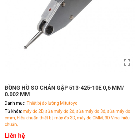
ĐỒNG HỒ SO CHÂN GẬP 513-425-10E 0,6 MM/
0.002 MM
Danh mục:
Thiết bị đo lường Mitutoyo
Từ khóa:
máy đo 2D,
sửa máy đo 2d,
sửa máy đo 3d,
sửa máy đo
cmm,
Hiệu chuẩn thiết bị,
máy đo 3D,
máy đo CMM,
3D Vina,
hiệu
chuẩn,
Liên hệ