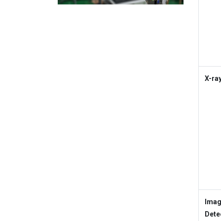
X-ra
Ima
Dete