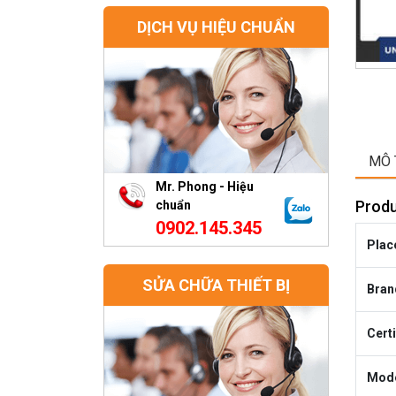
DỊCH VỤ HIỆU CHUẨN
MÔ 
Mr. Phong - Hiệu
Produ
chuẩn
0902.145.345
Place
SỬA CHỮA THIẾT BỊ
Bran
Certi
Mode