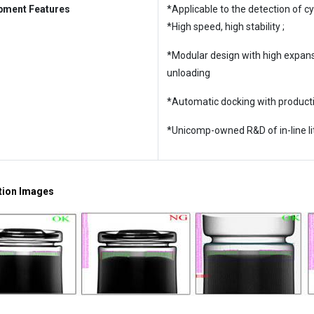
pment Features
*Applicable to the detection of cyl
*High speed, high stability ;
*Modular design with high expans
unloading
*Automatic docking with producti
*Unicomp-owned R&D of in-line l
tion Images