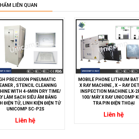
PHẨM LIÊN QUAN
GH PRECISION PNEUMATIC
MOBILE PHONE LITHIUM BA
EANER , STENCIL CLEANING
X RAY MACHINE , X – RAY DE
INE WITH 4-6MIN DRY TIME/
INSPECTION MACHINE LX-2
Y LÀM SẠCH SIÊU ÂM BẢNG
100/ MÁY X RAY UNICOMP K
 ĐIỆN TỬ, LINH KIỆN ĐIỆN TỬ
TRA PIN ĐIỆN THOẠI
UNICOMP SC-P2S
Liên hệ
Liên hệ