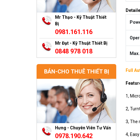
Detail
Mr Thạo - Kỹ Thuật Thiết
Powe
Bị
0981.161.116
Oper
Mr Đạt - Kỹ Thuật Thiết Bị
0848 978 018
Max.
Full A
BÁN-CHO THUÊ THIẾT BỊ
Featur
1, Micr
2, Turn
3, The 
Hưng - Chuyên Viên Tư Vấn
4, Easy
0978.190.642