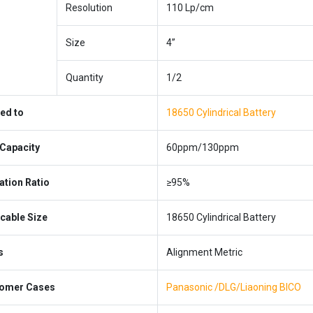
Resolution
110 Lp/cm
Size
4”
Quantity
1/2
ied to
18650 Cylindrical Battery
Capacity
60ppm/130ppm
ation Ratio
≥95%
icable Size
18650 Cylindrical Battery
s
Alignment Metric
omer Cases
Panasonic /DLG/Liaoning BICO