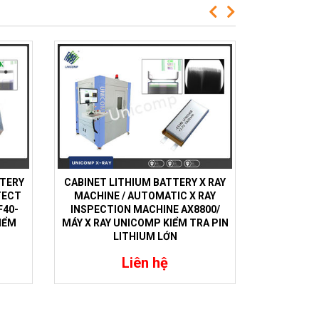
TTERY
CABINET LITHIUM BATTERY X RAY
FERROU
TECT
MACHINE / AUTOMATIC X RAY
MACHIN
F40-
INSPECTION MACHINE AX8800/
CASTING 
IỂM
MÁY X RAY UNICOMP KIỂM TRA PIN
UNC160S
LITHIUM LỚN
KIỂM TRA
CÓ T
Liên hệ