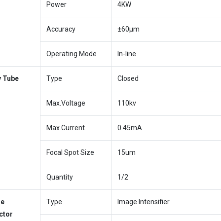
Power
4KW
Accuracy
±60μm
Operating Mode
In-line
y Tube
Type
Closed
Max.Voltage
110kv
Max.Current
0.45mA
Focal Spot Size
15um
Quantity
1/2
ge
Type
Image Intensifier
ctor