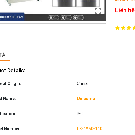
Liên hệ
TẢ
ct Details:
 of Origin:
China
d Name:
Unicomp
fication:
ISO
l Number:
LX-1Y60-110