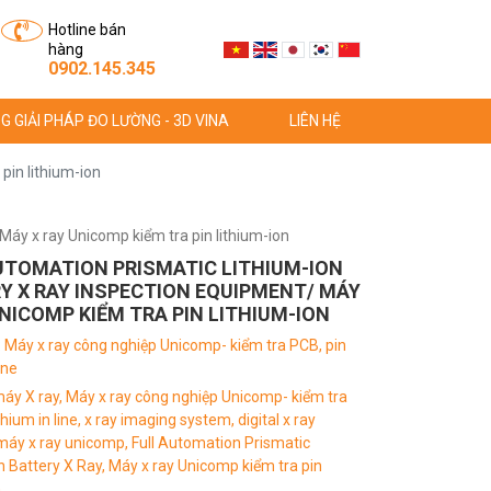
Hotline bán
hàng
0902.145.345
G GIẢI PHÁP ĐO LƯỜNG - 3D VINA
LIÊN HỆ
pin lithium-ion
Máy x ray Unicomp kiểm tra pin lithium-ion
UTOMATION PRISMATIC LITHIUM-ION
Y X RAY INSPECTION EQUIPMENT/ MÁY
UNICOMP KIỂM TRA PIN LITHIUM-ION
:
Máy x ray công nghiệp Unicomp- kiểm tra PCB, pin
ine
áy X ray,
Máy x ray công nghiệp Unicomp- kiểm tra
thium in line,
x ray imaging system,
digital x ray
máy x ray unicomp,
Full Automation Prismatic
n Battery X Ray,
Máy x ray Unicomp kiểm tra pin
,