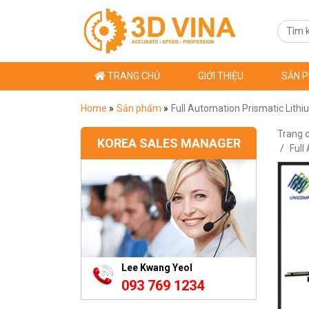
TRANG CHỦ
GIỚI THIỆU
SẢN 
Home
»
Sản phẩm
»
Full Automation Prismatic Lithi
Trang 
KOREA SALES MANAGER
Full
Lee Kwang Yeol
093 769 1234