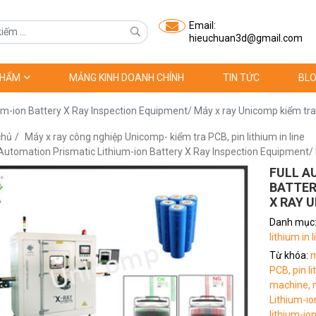
Email:
hieuchuan3d@gmail.com
PHẨM
MẢNG KINH DOANH CHÍNH
TIN TỨC
BLO
um-ion Battery X Ray Inspection Equipment/ Máy x ray Unicomp kiểm tra 
chủ
Máy x ray công nghiệp Unicomp- kiểm tra PCB, pin lithium in line
 Automation Prismatic Lithium-ion Battery X Ray Inspection Equipment/ 
FULL A
BATTER
X RAY 
Danh mục
lithium in l
Từ khóa:
m
PCB, pin li
machine,
Lithium-io
lithium-ion