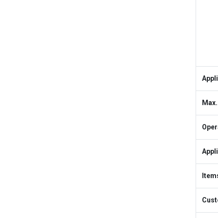
Appl
Max.
Oper
Appl
Item
Cust