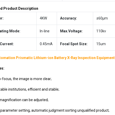
ed Product Description
r:
4KW
Accuracy:
±60μm
ating Mode:
In-line
Max.Voltage:
110kv
Current:
0.45mA
Focal Spot Size:
15um
utomation Prismatic Lithium-ion Battery X-Ray Inspection Equipment
es:
o-focus, the image is more clear;
table institutions, efficient and stable;
magnification can be adjusted;
 parameter setting, automatic judgment sorting unqualified product;