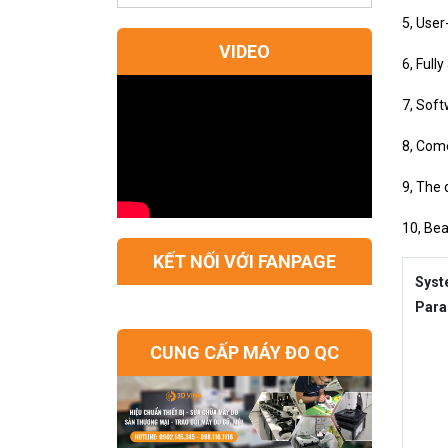
5, User
VIDEO
6, Full
7, Soft
8, Come
9, The 
10, Bea
KẾT NỐI VỚI FANPAGE
Sys
Para
CUNG CẤP MÁY ĐO QC