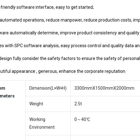
-friendly software interface, easy to get started;
y automated operations, reduce manpower, reduce production costs, impr
ware automatically determine, improve product consistency and quality
s with SPC software analysis, easy process control and quality data ana
design fully consider the safety factors to ensure the safety of personal
utiful appearance , generous, enhance the corporate reputation.
tem
Dimension(L×W×H)
3300mmX1500mmX2000mm
meters
Weight
2.5t
Working
0～40℃
Environment