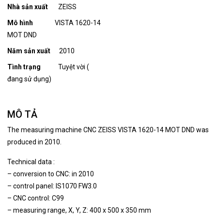
Nhà sản xuất
ZEISS
Mô hình
VISTA 1620-14
MOT DND
Năm sản xuất
2010
Tình trạng
Tuyệt vời (
đang sử dụng)
MÔ TẢ
The measuring machine CNC ZEISS VISTA 1620-14 MOT DND was
produced in 2010.
Technical data :
– conversion to CNC: in 2010
– control panel: IS1070 FW3.0
– CNC control: C99
– measuring range, X, Y, Z: 400 x 500 x 350 mm