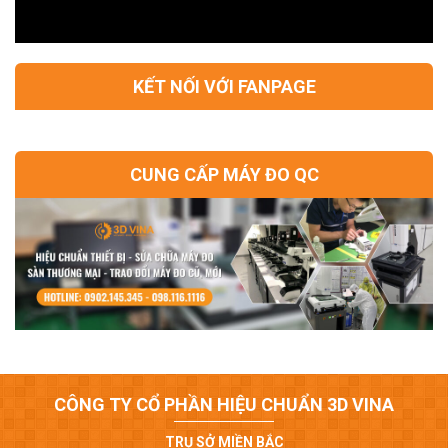
KẾT NỐI VỚI FANPAGE
CUNG CẤP MÁY ĐO QC
CÔNG TY CỔ PHẦN HIỆU CHUẨN 3D VINA
TRỤ SỞ MIỀN BẮC