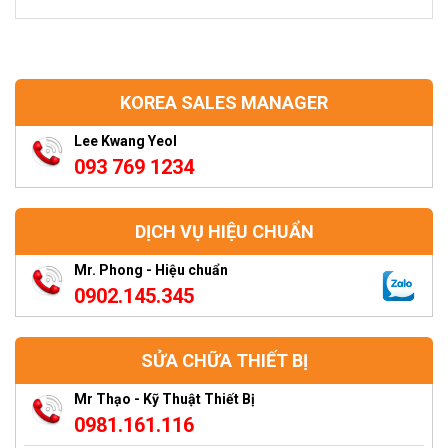
KOREA SALES MANAGER
Lee Kwang Yeol
093 769 1234
DỊCH VỤ HIỆU CHUẨN
Mr. Phong - Hiệu chuẩn
0902.145.345
SỬA CHỮA THIẾT BỊ
Mr Thạo - Kỹ Thuật Thiết Bị
0981.161.116