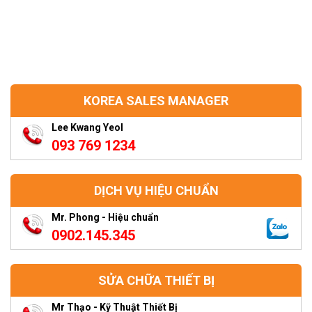
KOREA SALES MANAGER
Lee Kwang Yeol
093 769 1234
DỊCH VỤ HIỆU CHUẨN
Mr. Phong - Hiệu chuẩn
0902.145.345
SỬA CHỮA THIẾT BỊ
Mr Thạo - Kỹ Thuật Thiết Bị