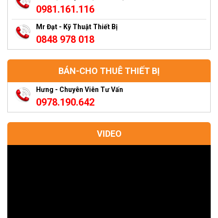
0981.161.116
Mr Đạt - Kỹ Thuật Thiết Bị
0848 978 018
BÁN-CHO THUÊ THIẾT BỊ
Hưng - Chuyên Viên Tư Vấn
0978.190.642
VIDEO