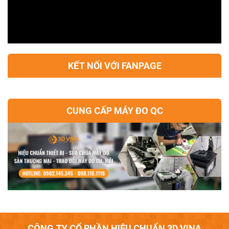
KẾT NỐI VỚI FANPAGE
CUNG CẤP MÁY ĐO QC
CÔNG TY CỔ PHẦN HIỆU CHUẨN 3D VINA