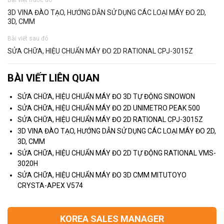
Bài viết trước đó
3D VINA ĐÀO TẠO, HƯỚNG DẪN SỬ DỤNG CÁC LOẠI MÁY ĐO 2D,
3D, CMM
Bài viết sau đó
SỬA CHỮA, HIỆU CHUẨN MÁY ĐO 2D RATIONAL CPJ-3015Z
BÀI VIẾT LIÊN QUAN
SỬA CHỮA, HIỆU CHUẨN MÁY ĐO 3D TỰ ĐỘNG SINOWON
SỬA CHỮA, HIỆU CHUẨN MÁY ĐO 2D UNIMETRO PEAK 500
SỬA CHỮA, HIỆU CHUẨN MÁY ĐO 2D RATIONAL CPJ-3015Z
3D VINA ĐÀO TẠO, HƯỚNG DẪN SỬ DỤNG CÁC LOẠI MÁY ĐO 2D,
3D, CMM
SỬA CHỮA, HIỆU CHUẨN MÁY ĐO 2D TỰ ĐỘNG RATIONAL VMS-
3020H
SỬA CHỮA, HIỆU CHUẨN MÁY ĐO 3D CMM MITUTOYO
CRYSTA-APEX V574
KOREA SALES MANAGER