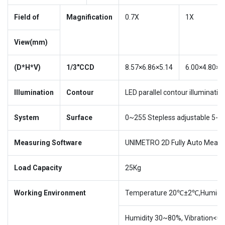
Field of
Magnification
0.7X
1X
View(mm)
(D*H*V)
1/3″CCD
8.57×6.86×5.14
6.00×4.80×3
Illumination
Contour
LED parallel contour illuminatio
System
Surface
0~255 Stepless adjustable 5-rin
Measuring Software
UNIMETRO 2D Fully Auto Measu
Load Capacity
25Kg
Working Environment
Temperature 20℃±2℃,Humidit
Humidity 30~80%, Vibration<0.