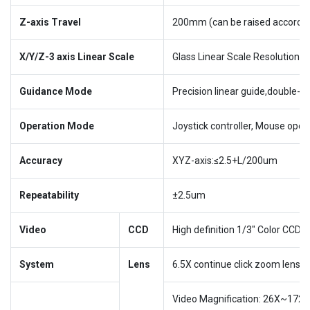
Z-axis Travel
200mm (can be raised accordin
X/Y/Z-3 axis Linear Scale
Glass Linear Scale Resolution: 
Guidance Mode
Precision linear guide,double-tr
Operation Mode
Joystick controller, Mouse oper
Accuracy
XYZ-axis:≤2.5+L/200um
Repeatability
±2.5um
Video
CCD
High definition 1/3″ Color CCD
System
Lens
6.5X continue click zoom lens; O
Video Magnification: 26X~172X