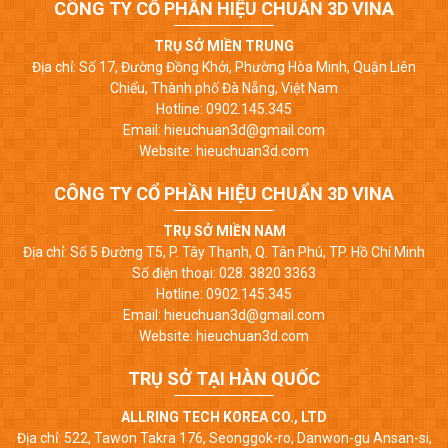
CÔNG TY CỔ PHẦN HIỆU CHUẨN 3D VINA
TRỤ SỞ MIỀN TRUNG
Địa chỉ: Số 17, Đường Đồng Khởi, Phường Hòa Minh, Quận Liên
Chiểu, Thành phố Đà Nẵng, Việt Nam
Hotline: 0902.145.345
Email: hieuchuan3d@gmail.com
Website: hieuchuan3d.com
CÔNG TY CỔ PHẦN HIỆU CHUẨN 3D VINA
TRỤ SỞ MIỀN NAM
Địa chỉ: Số 5 Đường T5, P. Tây Thạnh, Q. Tân Phú, TP. Hồ Chí Minh
Số điện thoại: 028. 3820 3363
Hotline: 0902.145.345
Email: hieuchuan3d@gmail.com
Website: hieuchuan3d.com
TRỤ SỞ TẠI HÀN QUỐC
ALLRING TECH KOREA CO., LTD
Địa chỉ: 522, Tawon Takra 176, Seonggok-ro, Danwon-gu Ansan-si,