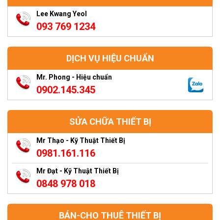
Lee Kwang Yeol
093 769 1234
DỊCH VỤ HIỆU CHUẨN
Mr. Phong - Hiệu chuẩn
0902.145.345
SỬA CHỮA THIẾT BỊ
Mr Thạo - Kỹ Thuật Thiết Bị
0981.161.116
Mr Đạt - Kỹ Thuật Thiết Bị
0848 978 018
BÁN-CHO THUÊ THIẾT BỊ