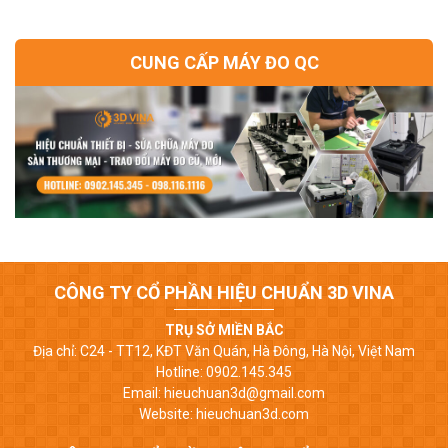
CUNG CẤP MÁY ĐO QC
CÔNG TY CỔ PHẦN HIỆU CHUẨN 3D VINA
TRỤ SỞ MIỀN BẮC
Địa chỉ: C24 - TT12, KĐT Văn Quán, Hà Đông, Hà Nội, Việt Nam
Hotline: 0902.145.345
Email: hieuchuan3d@gmail.com
Website: hieuchuan3d.com