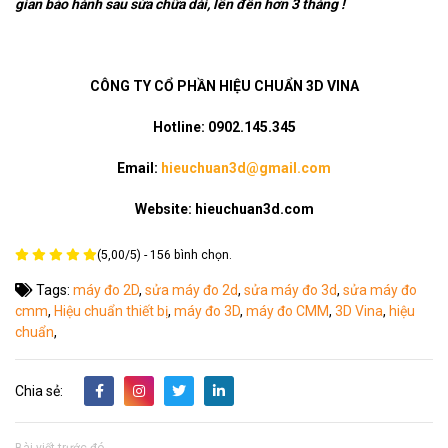
gian bảo hành sau sửa chữa dài, lên đến hơn 3 tháng !
CÔNG TY CỔ PHẦN HIỆU CHUẨN 3D VINA
Hotline: 0902.145.345
Email:
hieuchuan3d@gmail.com
Website: hieuchuan3d.com
(
5,00
/
5
) -
156
bình chọn.
Tags:
máy đo 2D
,
sửa máy đo 2d
,
sửa máy đo 3d
,
sửa máy đo
cmm
,
Hiệu chuẩn thiết bị
,
máy đo 3D
,
máy đo CMM
,
3D Vina
,
hiệu
chuẩn
,
Chia sẻ: