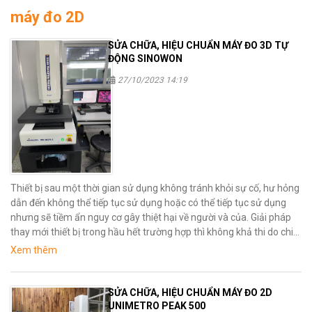
máy đo 2D
SỬA CHỮA, HIỆU CHUẨN MÁY ĐO 3D TỰ
ĐỘNG SINOWON
27/10/2023 14:19
Thiết bị sau một thời gian sử dụng không tránh khỏi sự cố, hư hỏng
dẫn đến không thể tiếp tục sử dụng hoặc có thể tiếp tục sử dụng
nhưng sẽ tiềm ẩn nguy cơ gây thiệt hại về người và của. Giải pháp
thay mới thiết bị trong hầu hết trường hợp thì không khả thi do chi
phí cho việc mua mới thiết bị là rất cao, vì vậy phương án hữu hiệu
Xem thêm
nhất là sữa chữa thiết bị.
SỬA CHỮA, HIỆU CHUẨN MÁY ĐO 2D
UNIMETRO PEAK 500