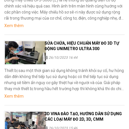
Dòng máy chiếu CPJ-3000 (Z) là hệ thống đo quang điện có độ
chính xác và hiệu quả cao. Hình ảnh trên màn hình cùng hướng với
các phần công việc. Máy chiếu hồ sơ sê-ri này được sử dụng rộng
rãi trong thương mại của cơ chế, công tơ, điện, công nghiệp nhẹ, đại
học, viện nghiên cứu và bộ phận đo lường. Thiết bị này có thể kiểm
Xem thêm
tra tất cả các loại bề mặt và phác thảo của các chi tiết gia công
phức tạp như khuôn mẫu, các chi tiết gia công, cam, ren, bánh
răng, dao phay, v.v.
SỬA CHỮA, HIỆU CHUẨN MÁY ĐO 3D TỰ
ĐỘNG UNIMETRO ULTRA 300
26/10/2023 16:44
Thiết bị sau một thời gian sử dụng không tránh khỏi sự cố, hư hỏng
dẫn đến không thể tiếp tục sử dụng hoặc có thể tiếp tục sử dụng
nhưng sẽ tiềm ẩn nguy cơ gây thiệt hại về người và của. Giải pháp
thay mới thiết bị trong hầu hết trường hợp thì không khả thi do chi
phí cho việc mua mới thiết bị là rất cao, vì vậy phương án hữu hiệu
Xem thêm
nhất là sữa chữa thiết bị.
3D VINA ĐÀO TẠO, HƯỚNG DẪN SỬ DỤNG
CÁC LOẠI MÁY ĐO 2D, 3D, CMM
26/10/2023 15:46