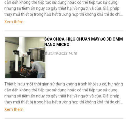
dẫn đến không thể tiếp tục sử dụng hoặc có thể tiếp tục sử dụng
nhưng sẽ tiềm ẩn nguy cơ gây thiệt hại về người và của. Giải pháp
thay mới thiết bị trong hầu hết trường hợp thì không khả thi do chi
phí cho việc mua mới thiết bị là rất cao, vì vậy phương án hữu hiệu
Xem thêm
nhất là sữa chữa thiết bị.
SỬA CHỮA, HIỆU CHUẨN MÁY ĐO 3D CMM
NANO MICRO
26/10/2023 14:10
Thiết bị sau một thời gian sử dụng không tránh khỏi sự cố, hư hỏng
dẫn đến không thể tiếp tục sử dụng hoặc có thể tiếp tục sử dụng
nhưng sẽ tiềm ẩn nguy cơ gây thiệt hại về người và của. Giải pháp
thay mới thiết bị trong hầu hết trường hợp thì không khả thi do chi
phí cho việc mua mới thiết bị là rất cao, vì vậy phương án hữu hiệu
Xem thêm
nhất là sữa chữa thiết bị.