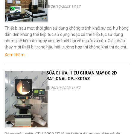
26/10/2023 17:17
Thiết bị sau một thời gian sử dụng không tránh khỏi sự cố, hư hỏng
dẫn đến không thể tiếp tục sử dụng hoặc có thể tiếp tục sử dụng
nhưng sẽ tiềm ẩn nguy cơ gây thiệt hại về người và của. Giải pháp
thay mới thiết bị trong hầu hết trường hợp thì không khả thi do chi
phí cho việc mua mới thiết bị là rất cao, vì vậy phương án hữu hiệu
Xem thêm
nhất là sữa chữa thiết bị.
SỬA CHỮA, HIỆU CHUẨN MÁY ĐO 2D
RATIONAL CPJ-3015Z
26/10/2023 16:57