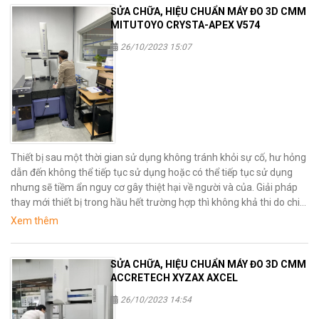
SỬA CHỮA, HIỆU CHUẨN MÁY ĐO 3D CMM
MITUTOYO CRYSTA-APEX V574
26/10/2023 15:07
Thiết bị sau một thời gian sử dụng không tránh khỏi sự cố, hư hỏng
dẫn đến không thể tiếp tục sử dụng hoặc có thể tiếp tục sử dụng
nhưng sẽ tiềm ẩn nguy cơ gây thiệt hại về người và của. Giải pháp
thay mới thiết bị trong hầu hết trường hợp thì không khả thi do chi
phí cho việc mua mới thiết bị là rất cao, vì vậy phương án hữu hiệu
Xem thêm
nhất là sữa chữa thiết bị.
SỬA CHỮA, HIỆU CHUẨN MÁY ĐO 3D CMM
ACCRETECH XYZAX AXCEL
26/10/2023 14:54