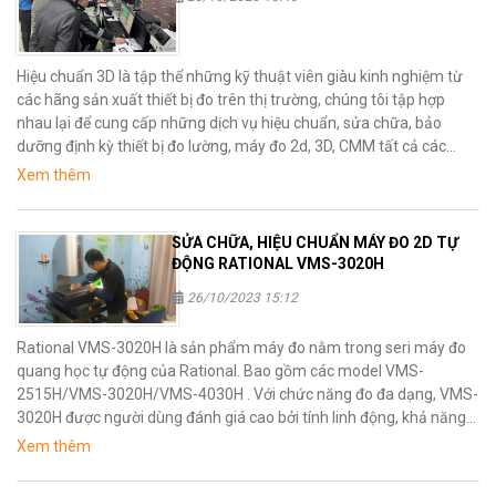
Hiệu chuẩn 3D là tập thể những kỹ thuật viên giàu kinh nghiệm từ
các hãng sản xuất thiết bị đo trên thị trường, chúng tôi tập hợp
nhau lại để cung cấp những dịch vụ hiệu chuẩn, sửa chữa, bảo
dưỡng định kỳ thiết bị đo lường, máy đo 2d, 3D, CMM tất cả các
hãng với giá rẻ nhất, chất lượng nhất mà lại nhanh nhất đến Quý
Xem thêm
khách hàng nhà máy sản xuất.
SỬA CHỮA, HIỆU CHUẨN MÁY ĐO 2D TỰ
ĐỘNG RATIONAL VMS-3020H
26/10/2023 15:12
Rational VMS-3020H là sản phẩm máy đo nằm trong seri máy đo
quang học tự động của Rational. Bao gồm các model VMS-
2515H/VMS-3020H/VMS-4030H . Với chức năng đo đa dạng, VMS-
3020H được người dùng đánh giá cao bởi tính linh động, khả năng
đo, nhận diện hình ảnh nhanh chóng. Với kích thước bàn đo trung
Xem thêm
bình, rational VMS-3020H phù hợp cho nhiều phòng đo của các nhà
máy.