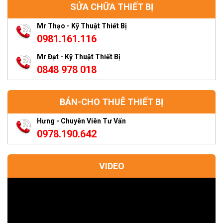
SỬA CHỮA THIẾT BỊ
Mr Thạo - Kỹ Thuật Thiết Bị
0981.161.116
Mr Đạt - Kỹ Thuật Thiết Bị
0848 978 018
BÁN-CHO THUÊ THIẾT BỊ
Hưng - Chuyên Viên Tư Vấn
0978.190.642
VIDEO