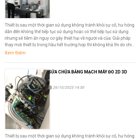
Thiết bị sau một thời gian sử dụng không tránh khỏi sự cố, hư hỏng
dẫn đến không thể tiếp tục sử dụng hoặc có thể tiếp tục sử dụng
nhưng sẽ tiềm ẩn nguy cơ gây thiệt hại về người và của. Giải pháp
thay mới thiết bị trong hầu hết trường hợp thì không khả thi do chi
phí cho việc mua mới thiết bị là rất cao, vì vậy phương án hữu hiệu
Xem thêm
nhất là sữa chữa thiết bị.
SỬA CHỮA BẢNG MẠCH MÁY ĐO 2D 3D
26/10/2023 14:30
Thiết bị sau một thời gian sử dụng không tránh khỏi sự cố, hư hỏng