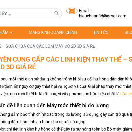
Email:
hieuchuan3d@gmail.com
PHẨM
MẢNG KINH DOANH CHÍNH
TIN TỨC
BLO
 – SỬA CHỮA CỦA CÁC LOẠI MÁY ĐO 2D 3D GIÁ RẺ
YÊN CUNG CẤP CÁC LINH KIỆN THAY THẾ –
D 3D GIÁ RẺ
ị sau một thời gian sử dụng không tránh khỏi sự cố, hư hỏng dẫn đến khô
ẽ tiềm ẩn nguy cơ gây thiệt hại về người và của. Giải pháp thay mới thiết
 việc mua mới thiết bị là rất cao, vì vậy phương án hữu hiệu nhất là
sữa ch
ấn đề liên quan đến Máy móc thiết bị đo lường
Không đảm bảo tính chính xác trong đo lường, sử dụng, gây cản trở quá tr
Không đảm bảo tính an toàn cho người sử dụng.
Một chi tiết linh kiện hư hỏng có thể gây ra hư hỏng toàn bộ Bộ máy, giả