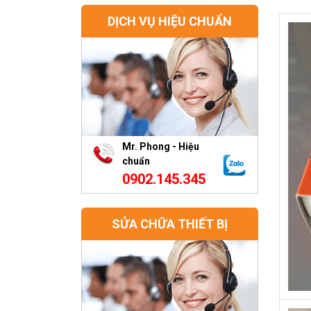
DỊCH VỤ HIỆU CHUẨN
Mr. Phong - Hiệu
chuẩn
0902.145.345
SỬA CHỮA THIẾT BỊ