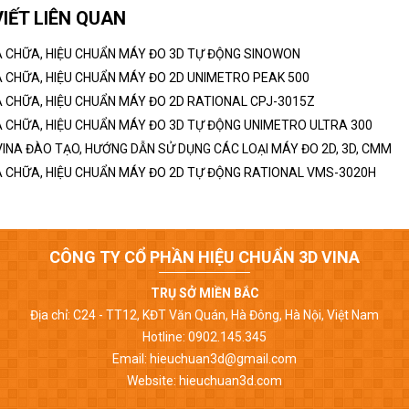
VIẾT LIÊN QUAN
 CHỮA, HIỆU CHUẨN MÁY ĐO 3D TỰ ĐỘNG SINOWON
 CHỮA, HIỆU CHUẨN MÁY ĐO 2D UNIMETRO PEAK 500
 CHỮA, HIỆU CHUẨN MÁY ĐO 2D RATIONAL CPJ-3015Z
 CHỮA, HIỆU CHUẨN MÁY ĐO 3D TỰ ĐỘNG UNIMETRO ULTRA 300
VINA ĐÀO TẠO, HƯỚNG DẪN SỬ DỤNG CÁC LOẠI MÁY ĐO 2D, 3D, CMM
 CHỮA, HIỆU CHUẨN MÁY ĐO 2D TỰ ĐỘNG RATIONAL VMS-3020H
CÔNG TY CỔ PHẦN HIỆU CHUẨN 3D VINA
TRỤ SỞ MIỀN BẮC
Địa chỉ: C24 - TT12, KĐT Văn Quán, Hà Đông, Hà Nội, Việt Nam
Hotline: 0902.145.345
Email: hieuchuan3d@gmail.com
Website: hieuchuan3d.com