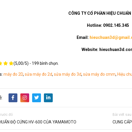
CÔNG TY CỔ PHẦN HIỆU CHUẨN 
Hotline: 0902.145.345
Email:
hieuchuan3d@gmail
Website: hieuchuan3d.c
(
5,00
/
5
) -
199
bình chọn.
s:
máy đo 2D
,
sửa máy đo 2d
,
sửa máy đo 3d
,
sửa máy đo cmm
,
Hiệu chu
ẻ:
 trước đó
Bài viết sau
HUẨN ĐỘ CỨNG HV-600 CỦA YAMAMOTO
CUNG CẤP