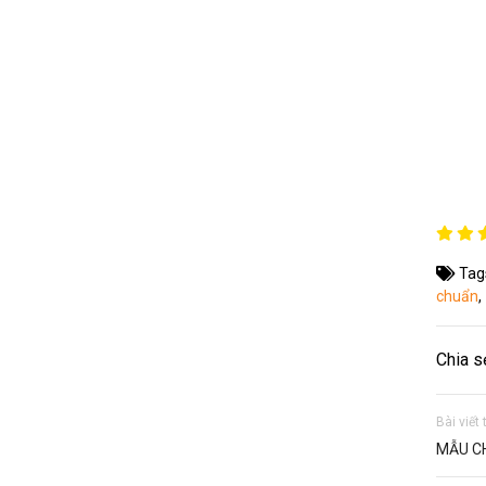
Tag
chuẩn
,
Chia s
Bài viết
MẪU C