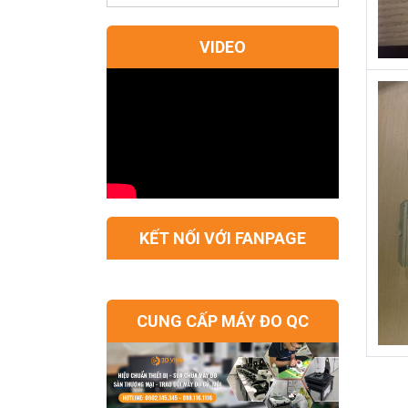
VIDEO
KẾT NỐI VỚI FANPAGE
CUNG CẤP MÁY ĐO QC