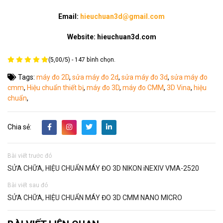
Email:
hieuchuan3d@gmail.com
Website: hieuchuan3d.com
(
5,00
/
5
) -
147
bình chọn.
Tags:
máy đo 2D
,
sửa máy đo 2d
,
sửa máy đo 3d
,
sửa máy đo
cmm
,
Hiệu chuẩn thiết bị
,
máy đo 3D
,
máy đo CMM
,
3D Vina
,
hiệu
chuẩn
,
Chia sẻ:
Bài viết trước đó
SỬA CHỮA, HIỆU CHUẨN MÁY ĐO 3D NIKON iNEXIV VMA-2520
Bài viết sau đó
SỬA CHỮA, HIỆU CHUẨN MÁY ĐO 3D CMM NANO MICRO