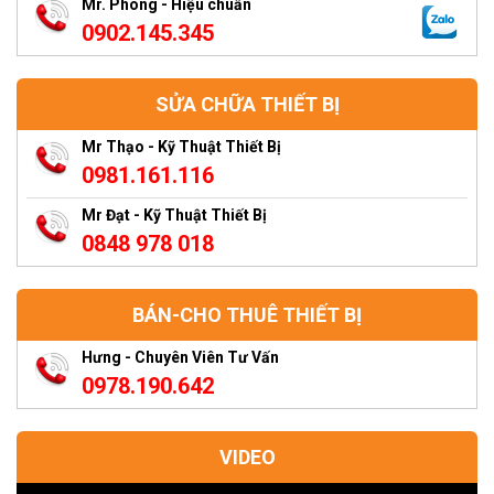
Mr. Phong - Hiệu chuẩn
0902.145.345
SỬA CHỮA THIẾT BỊ
Mr Thạo - Kỹ Thuật Thiết Bị
0981.161.116
Mr Đạt - Kỹ Thuật Thiết Bị
0848 978 018
BÁN-CHO THUÊ THIẾT BỊ
Hưng - Chuyên Viên Tư Vấn
0978.190.642
VIDEO