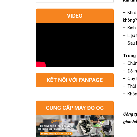
– Khi 
VIDEO
không?
– Kinh 
– Liệu 
– Sau k
Trong 
– Chúng
– Đội n
– Quy t
KẾT NỐI VỚI FANPAGE
– Thời 
– Không
CUNG CẤP MÁY ĐO QC
Công ty
gian bả