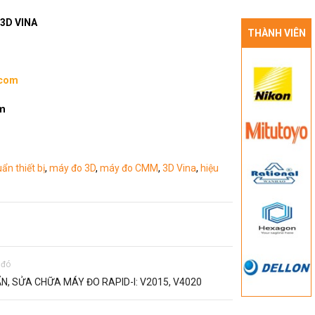
3D VINA
THÀNH VIÊN
.com
om
ẩn thiết bị
,
máy đo 3D
,
máy đo CMM
,
3D Vina
,
hiệu
 đó
N, SỬA CHỮA MÁY ĐO RAPID-I: V2015, V4020