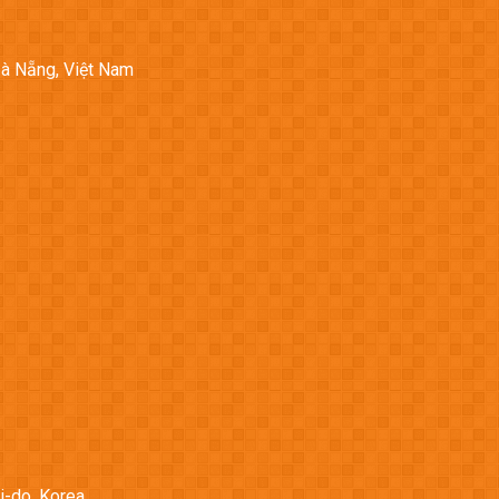
Đà Nẵng, Việt Nam
i-do, Korea