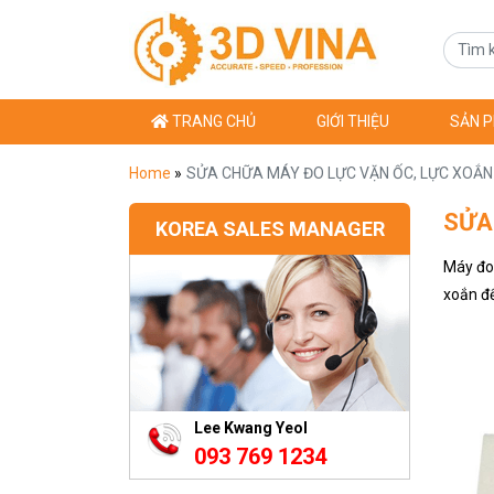
TRANG CHỦ
GIỚI THIỆU
SẢN 
Home
»
SỬA CHỮA MÁY ĐO LỰC VẶN ỐC, LỰC XOẮN
SỬA
KOREA SALES MANAGER
Máy đo 
xoắn để
Lee Kwang Yeol
093 769 1234