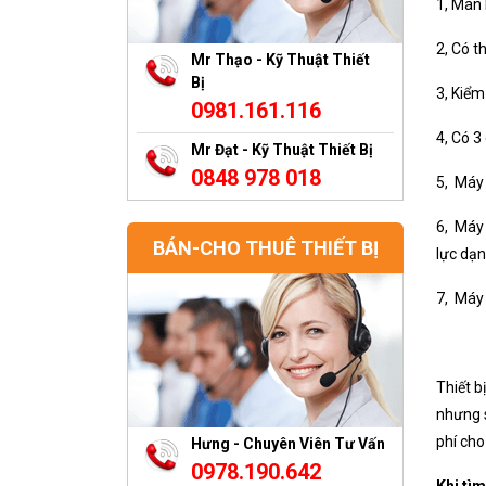
1, Màn 
2, Có t
Mr Thạo - Kỹ Thuật Thiết
Bị
3, Kiểm
0981.161.116
4, Có 3
Mr Đạt - Kỹ Thuật Thiết Bị
0848 978 018
5, Máy 
6, Máy 
BÁN-CHO THUÊ THIẾT BỊ
lực dạn
7, Máy 
Thiết b
nhưng s
phí cho
Hưng - Chuyên Viên Tư Vấn
0978.190.642
Khi tì