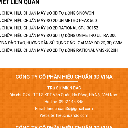
VIẾT LIÊN QUAN
 CHỮA, HIỆU CHUẨN MÁY ĐO 3D TỰ ĐỘNG SINOWON
 CHỮA, HIỆU CHUẨN MÁY ĐO 2D UNIMETRO PEAK 500
 CHỮA, HIỆU CHUẨN MÁY ĐO 2D RATIONAL CPJ-3015Z
 CHỮA, HIỆU CHUẨN MÁY ĐO 3D TỰ ĐỘNG UNIMETRO ULTRA 300
VINA ĐÀO TẠO, HƯỚNG DẪN SỬ DỤNG CÁC LOẠI MÁY ĐO 2D, 3D, CMM
 CHỮA, HIỆU CHUẨN MÁY ĐO 2D TỰ ĐỘNG RATIONAL VMS-3020H
CÔNG TY CỔ PHẦN HIỆU CHUẨN 3D VINA
TRỤ SỞ MIỀN BẮC
Địa chỉ: C24 - TT12, KĐT Văn Quán, Hà Đông, Hà Nội, Việt Nam
Hotline: 0902.145.345
Email: hieuchuan3d@gmail.com
Website: hieuchuan3d.com
CÔNG TY CỔ PHẦN HIỆU CHUẨN 3D VINA