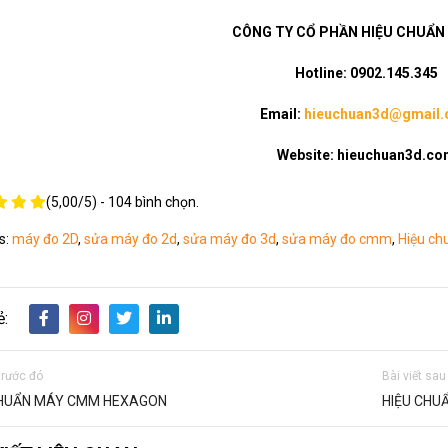
CÔNG TY CỔ PHẦN HIỆU CHUẨN 
Hotline: 0902.145.345
Email:
hieuchuan3d@gmail
Website: hieuchuan3d.c
(
5,00
/
5
) -
104
bình chọn.
s:
máy đo 2D
,
sửa máy đo 2d
,
sửa máy đo 3d
,
sửa máy đo cmm
,
Hiệu chu
ẻ:
 trước đó
Bài viết sau
CHUẨN MÁY CMM HEXAGON
HIỆU CHUẨ