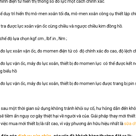
hình điện tử hiển thị thông số đo lực một cách chính xác.
hể duy trì hiển thị mô-men xoắn tối đa, mô-men xoắn công cụ thiết lập ch
 tra được lực xoắn vặn ốc cùng chiều và ngược chiều kim đồng hồ.
 chế độ lựa chọn kgf.cm , lbf.in , Nm ;
đo lực xoắn vặn ốc, đo momen điện tử có độ chính xác đo cao, độ lệch ch
đo lực vặn ốc, máy đo lực xoắn, thiết bị đo momen lực có thể được kết nối 
g biểu hồ
đo lực vặn ốc, máy đo lực xoắn, thiết bị đo momen lực được trang bị pi
ị sau một thời gian sử dụng không tránh khỏi sự cố, hư hỏng dẫn đến khô
ẽ tiềm ẩn nguy cơ gây thiệt hại về người và của. Giải pháp thay mới thiết
 việc mua mới thiết bị là rất cao, vì vậy phương án hữu hiệu nhất là
sữa ch
m đến các
dịch vụ sửa chữa
, các vấn đề khách hàng thường đặt ra là: