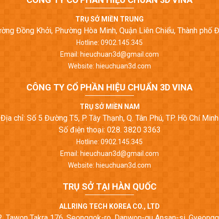
TRỤ SỞ MIỀN TRUNG
Đường Đồng Khởi, Phường Hòa Minh, Quận Liên Chiểu, Thành phố 
Hotline: 0902.145.345
Email: hieuchuan3d@gmail.com
Website: hieuchuan3d.com
CÔNG TY CỔ PHẦN HIỆU CHUẨN 3D VINA
TRỤ SỞ MIỀN NAM
Địa chỉ: Số 5 Đường T5, P. Tây Thạnh, Q. Tân Phú, TP. Hồ Chí Minh
Số điện thoại: 028. 3820 3363
Hotline: 0902.145.345
Email: hieuchuan3d@gmail.com
Website: hieuchuan3d.com
TRỤ SỞ TẠI HÀN QUỐC
ALLRING TECH KOREA CO., LTD
22, Tawon Takra 176, Seonggok-ro, Danwon-gu Ansan-si, Gyeongg