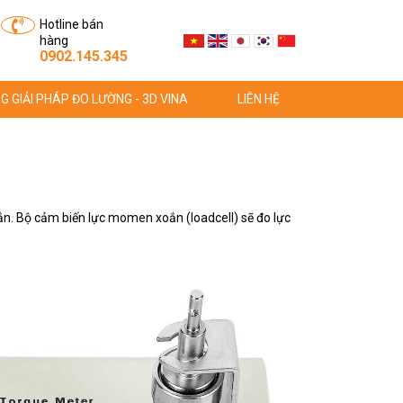
Hotline bán
hàng
0902.145.345
G GIẢI PHÁP ĐO LƯỜNG - 3D VINA
LIÊN HỆ
oắn. Bộ cảm biến lực momen xoắn (loadcell) sẽ đo lực