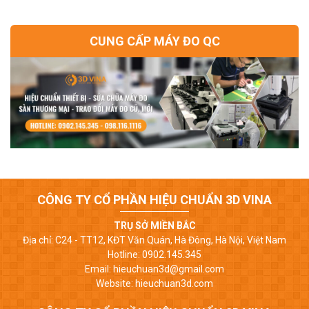
CUNG CẤP MÁY ĐO QC
CÔNG TY CỔ PHẦN HIỆU CHUẨN 3D VINA
TRỤ SỞ MIỀN BẮC
Địa chỉ: C24 - TT12, KĐT Văn Quán, Hà Đông, Hà Nội, Việt Nam
Hotline: 0902.145.345
Email: hieuchuan3d@gmail.com
Website: hieuchuan3d.com