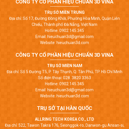
CÔNG TY CỔ PHẦN HIỆU CHUẨN 3D VINA
TRỤ SỞ MIỀN TRUNG
Địa chỉ: Số 17, Đường Đồng Khởi, Phường Hòa Minh, Quận Liên
Chiểu, Thành phố Đà Nẵng, Việt Nam
Hotline: 0902.145.345
Email: hieuchuan3d@gmail.com
Website: hieuchuan3d.com
CÔNG TY CỔ PHẦN HIỆU CHUẨN 3D VINA
TRỤ SỞ MIỀN NAM
Địa chỉ: Số 5 Đường T5, P. Tây Thạnh, Q. Tân Phú, TP. Hồ Chí Minh
Số điện thoại: 028. 3820 3363
Hotline: 0902.145.345
Email: hieuchuan3d@gmail.com
Website: hieuchuan3d.com
TRỤ SỞ TẠI HÀN QUỐC
ALLRING TECH KOREA CO., LTD
Địa chỉ: 522, Tawon Takra 176, Seonggok-ro, Danwon-gu Ansan-si,