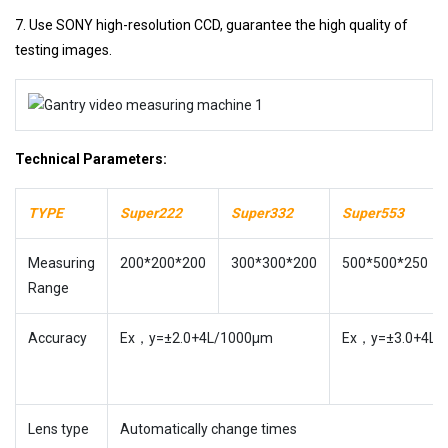
7. Use SONY high-resolution CCD, guarantee the high quality of
testing images.
T
echnical
P
arameters
:
TYPE
Super222
Super332
Super553
Measuring
200*200*200
300*300*200
500*500*250
Range
Accuracy
Ex，y=±2.0+4L/1000μm
Ex，y=±3.0+4L/
Lens type
Automatically change times