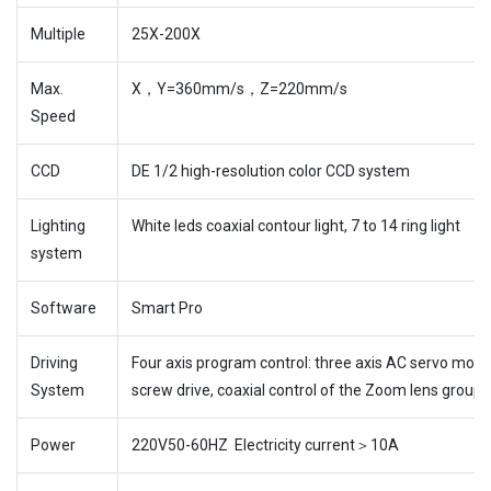
Multiple
25X-200X
Max.
X，Y=360mm/s，Z=220mm/s
Speed
CCD
DE 1/2 high-resolution color CCD system
Lighting
White leds coaxial contour light, 7 to 14 ring light
system
Software
Smart Pro
Driving
Four axis program control: three axis AC servo motor fu
System
screw drive, coaxial control of the Zoom lens group.
Power
220V50-60HZ Electricity current＞10A