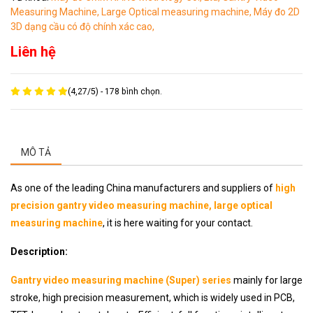
Measuring Machine,
Large Optical measuring machine,
Máy đo 2D
3D dạng cầu có độ chính xác cao,
Liên hệ
(
4,27
/
5
) -
178
bình chọn.
MÔ TẢ
As one of the leading China manufacturers and suppliers of
high
precision gantry video measuring machine, large optical
measuring machine
, it is here waiting for your contact.
Description:
Gantry video measuring machine (Super) series
mainly for large
stroke, high precision measurement, which is widely used in PCB,