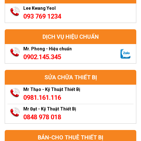
Lee Kwang Yeol
093 769 1234
DỊCH VỤ HIỆU CHUẨN
Mr. Phong - Hiệu chuẩn
0902.145.345
SỬA CHỮA THIẾT BỊ
Mr Thạo - Kỹ Thuật Thiết Bị
0981.161.116
Mr Đạt - Kỹ Thuật Thiết Bị
0848 978 018
BÁN-CHO THUÊ THIẾT BỊ