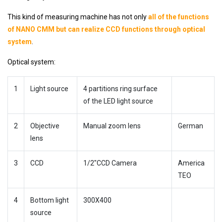
This kind of measuring machine has not only
all of the functions
of NANO CMM but can realize CCD functions through optical
system
.
Optical system:
1
Light source
4 partitions ring surface
of the LED light source
2
Objective
Manual zoom lens
German
lens
3
CCD
1/2″CCD Camera
America
TEO
4
Bottom light
300X400
source