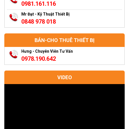
0981.161.116
Mr Đạt - Kỹ Thuật Thiết Bị
0848 978 018
BÁN-CHO THUÊ THIẾT BỊ
Hưng - Chuyên Viên Tư Vấn
0978.190.642
VIDEO