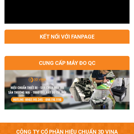
KẾT NỐI VỚI FANPAGE
CUNG CẤP MÁY ĐO QC
CÔNG TY CỔ PHẦN HIỆU CHUẨN 3D VINA