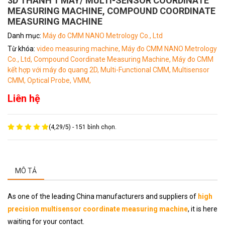
3D THÀNH 1 MÁY/ MULTI-SENSOR COORDINATE
MEASURING MACHINE, COMPOUND COORDINATE
MEASURING MACHINE
Danh mục:
Máy đo CMM NANO Metrology Co., Ltd
Từ khóa:
video measuring machine,
Máy đo CMM NANO Metrology
Co., Ltd,
Compound Coordinate Measuring Machine,
Máy đo CMM
kết hợp với máy đo quang 2D,
Multi-Functional CMM,
Multisensor
CMM,
Optical Probe,
VMM,
Liên hệ
(
4,29
/
5
) -
151
bình chọn.
MÔ TẢ
As one of the leading China manufacturers and suppliers of
high
precision multisensor coordinate measuring machine
, it is here
waiting for your contact.