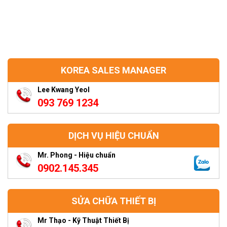
KOREA SALES MANAGER
Lee Kwang Yeol
093 769 1234
DỊCH VỤ HIỆU CHUẨN
Mr. Phong - Hiệu chuẩn
0902.145.345
SỬA CHỮA THIẾT BỊ
Mr Thạo - Kỹ Thuật Thiết Bị