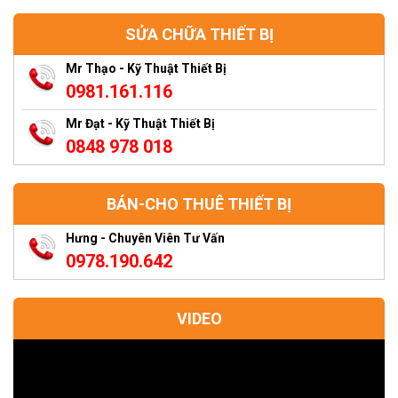
SỬA CHỮA THIẾT BỊ
Mr Thạo - Kỹ Thuật Thiết Bị
0981.161.116
Mr Đạt - Kỹ Thuật Thiết Bị
0848 978 018
BÁN-CHO THUÊ THIẾT BỊ
Hưng - Chuyên Viên Tư Vấn
0978.190.642
VIDEO